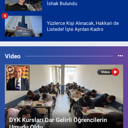
İshak Bulundu
6
Yüzlerce Kişi Alınacak, Hakkari de
Listede! İşte Ayrılan Kadro
Video
DYK Kursları Dar Gelirli Öğrencilerin
Umudu Oldu