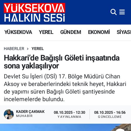
Yüksekova Nöbetçi Eczaneler
YÜKSEKOVA
YEREL
GÜNDEM
EKONOMİ
SİYAS
Yüksekova Hava Durumu
HABERLER
YEREL
Yüksekova Trafik Yoğunluk Haritası
Hakkari’de Bağışlı Göleti inşaatında
sona yaklaşılıyor
Süper Lig Puan Durumu ve Fikstür
Devlet Su İşleri (DSİ) 17. Bölge Müdürü Cihan
Tüm Manşetler
Aksoy ve beraberlerindeki teknik heyet, Hakkari
de yapımı süren Bağışlı Göleti şantiyesinde
Son Dakika Haberleri
incelemelerde bulundu.
Haber Arşivi
KADER ÇAKMAK
08.10.2025 - 12:30
08.10.2025 - 16:56
MUHABİR
YAYINLANMA
GÜNCELLEME