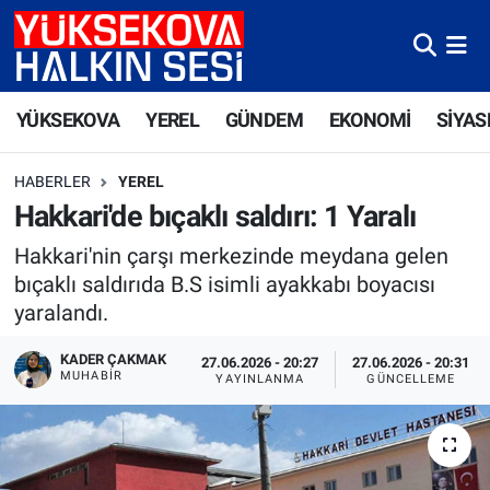
Yüksekova Nöbetçi Eczaneler
YÜKSEKOVA
YEREL
GÜNDEM
EKONOMİ
SİYAS
Yüksekova Hava Durumu
HABERLER
YEREL
Yüksekova Trafik Yoğunluk Haritası
Hakkari'de bıçaklı saldırı: 1 Yaralı
Süper Lig Puan Durumu ve Fikstür
Hakkari'nin çarşı merkezinde meydana gelen
bıçaklı saldırıda B.S isimli ayakkabı boyacısı
Tüm Manşetler
yaralandı.
Son Dakika Haberleri
KADER ÇAKMAK
27.06.2026 - 20:27
27.06.2026 - 20:31
MUHABİR
YAYINLANMA
GÜNCELLEME
Haber Arşivi