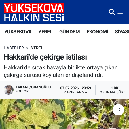
Yüksekova Nöbetçi Eczaneler
YÜKSEKOVA
YEREL
GÜNDEM
EKONOMİ
SİYAS
Yüksekova Hava Durumu
HABERLER
YEREL
Yüksekova Trafik Yoğunluk Haritası
Hakkari’de çekirge istilası
Süper Lig Puan Durumu ve Fikstür
Hakkari’de sıcak havayla birlikte ortaya çıkan
çekirge sürüsü köylüleri endişelendirdi.
Tüm Manşetler
ERKAN ÇOBANOĞLU
07.07.2026 - 23:59
1 DK
EDITÖR
YAYINLANMA
OKUNMA SÜRES
Son Dakika Haberleri
Haber Arşivi