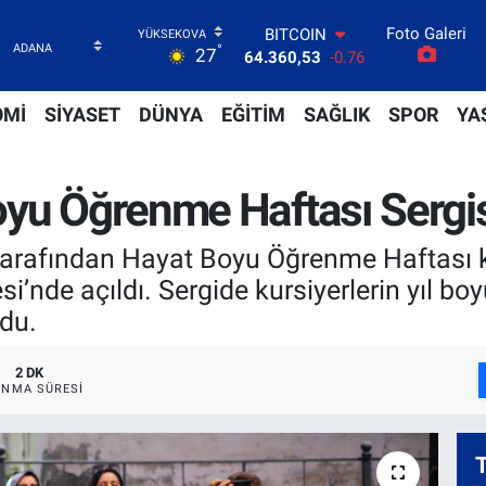
Foto Galeri
DOLAR
°
27
47,7069
0.17
EURO
55,0265
0.01
OMİ
SİYASET
DÜNYA
EĞİTİM
SAĞLIK
SPOR
YA
STERLİN
64,1897
0.02
GRAM ALTIN
yu Öğrenme Haftası Sergisi
6618.49
2.12
BİST100
13.887
64
 tarafından Hayat Boyu Öğrenme Haftası
BITCOIN
’nde açıldı. Sergide kursiyerlerin yıl boy
64.360,53
-0.76
ldu.
2 DK
NMA SÜRESI