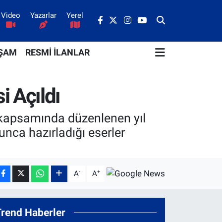
Video
Yazarlar
Yerel
ŞAM
RESMİ İLANLAR
 Açıldı
 kapsamında düzenlenen yıl
unca hazırladığı eserler
-
+
A
A
Trend Haberler