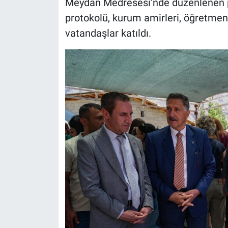
Meydan Medresesi’nde düzenlenen pr
protokolü, kurum amirleri, öğretmenle
vatandaşlar katıldı.