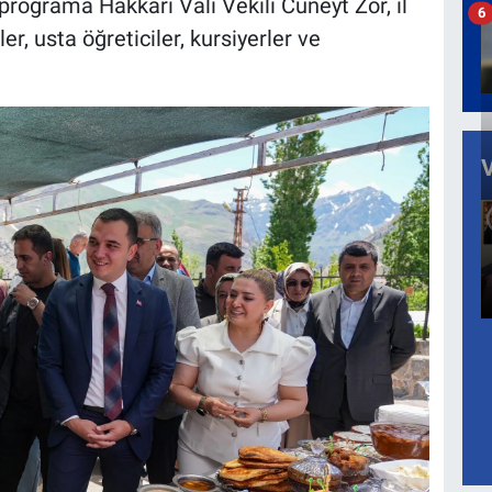
ograma Hakkâri Vali Vekili Cüneyt Zor, il
6
r, usta öğreticiler, kursiyerler ve