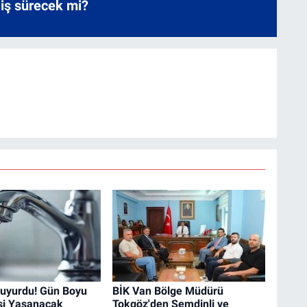
liş sürecek mi?
Duyurdu! Gün Boyu
BİK Van Bölge Müdürü
isi Yaşanacak
Tokgöz'den Şemdinli ve