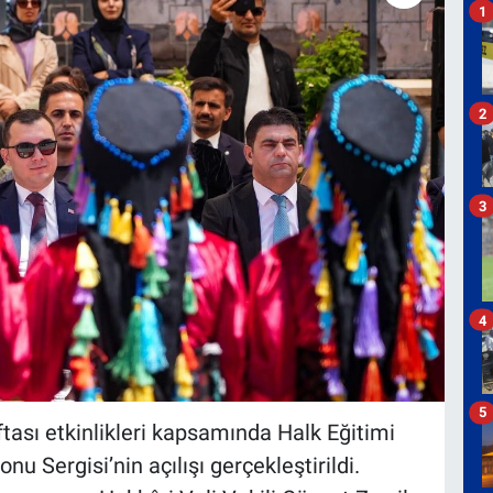
1
2
3
4
5
ası etkinlikleri kapsamında Halk Eğitimi
u Sergisi’nin açılışı gerçekleştirildi.