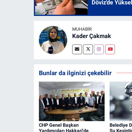
Döviz'de Yükse
MUHABİR
Kader Çakmak
Bunlar da ilginizi çekebilir
CHP Genel Başkan
Belediye 
Yardımcıları Hakkari'de
Su Kesint