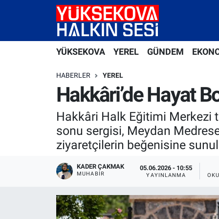
Yüksekova Nöbetçi Eczaneler
YÜKSEKOVA
YEREL
GÜNDEM
EKON
Yüksekova Hava Durumu
HABERLER
YEREL
Yüksekova Trafik Yoğunluk Haritası
Hakkâri’de Hayat Bo
Süper Lig Puan Durumu ve Fikstür
Hakkâri Halk Eğitimi Merkezi
sonu sergisi, Meydan Medresesi
Tüm Manşetler
ziyaretçilerin beğenisine sunu
Son Dakika Haberleri
KADER ÇAKMAK
05.06.2026 - 10:55
MUHABİR
YAYINLANMA
OKU
Haber Arşivi