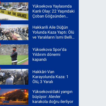
Yüksekova Yaylasında
Kanlı Olay: 22 Yaşındaki
Çoban Göğsünden
Vuruldu
Hakkarili Aile Düğün
Yolunda Kaza Yaptı: Ölü
ve Yaralıların İsmi Belli
Oldu
Yüksekova Spor’da
Yıldırım dönemi
kapandı
Hakkâri-Van
Karayolunda Kaza: 1
Ölü, 3 Yaralı
Yüksekova'daki yangın
büyüyor: Alevler
karakola doğru ilerliyor