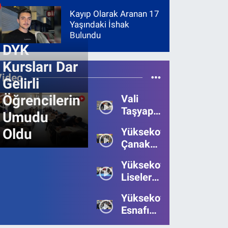
Kayıp Olarak Aranan 17
Yaşındaki İshak
Bulundu
DYK
Kursları Dar
Video
Gelirli
Öğrencilerin
Vali
Taşyapan,
Umudu
Heyelan
Oldu
Yüksekova’da
Bölgesinde
Çanakkale
İncelemelerde
Zaferi'nin
Bulundu
Yüksekova’da
111.Yılı
Liseler
Kutlandı
Arası
Yüksekova
Bilgi
Esnafı
Yarışmasının
Bayrama
Birincisi