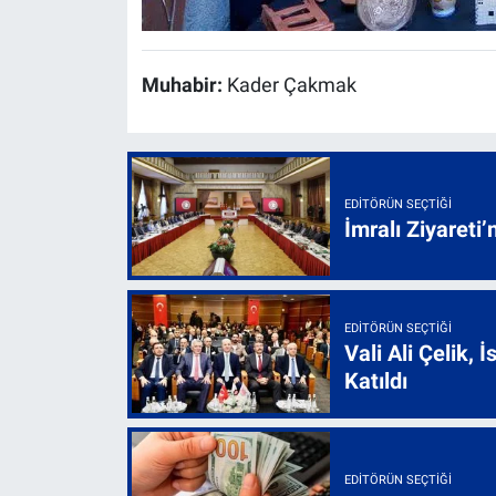
Muhabir:
Kader Çakmak
EDITÖRÜN SEÇTIĞI
İmralı Ziyareti’
EDITÖRÜN SEÇTIĞI
Vali Ali Çelik,
Katıldı
EDITÖRÜN SEÇTIĞI