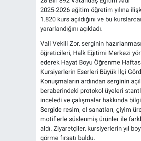
28 Bin 892 Vatandaş Eğitim Aldı
2025-2026 eğitim öğretim yılına ilişk
1.820 kurs açıldığını ve bu kurslard
yararlandığını açıkladı.
Vali Vekili Zor, serginin hazırlanma
öğreticileri, Halk Eğitimi Merkezi yön
ederek Hayat Boyu Öğrenme Haftası’n
Kursiyerlerin Eserleri Büyük İlgi Gör
Konuşmaların ardından serginin açılış
beraberindeki protokol üyeleri stantl
inceledi ve çalışmalar hakkında bilgi 
Sergide resim, el sanatları, giyim ür
motiflerle süslenmiş ürünler ile fark
aldı. Ziyaretçiler, kursiyerlerin yıl
görme fırsatı buldu.