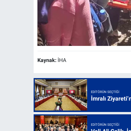
Kaynak:
İHA
EDITÖRÜN SEÇTIĞI
İmralı Ziyareti’
EDITÖRÜN SEÇTIĞI