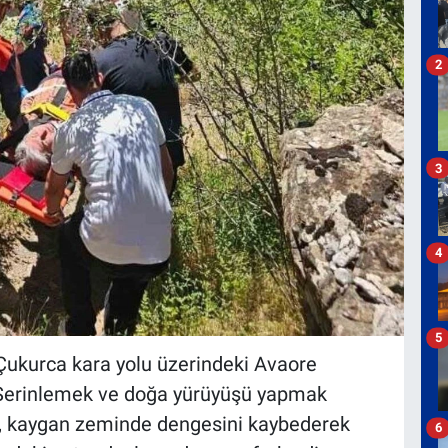
2
3
4
5
i-Çukurca kara yolu üzerindeki Avaore
 Serinlemek ve doğa yürüyüşü yapmak
şi, kaygan zeminde dengesini kaybederek
6