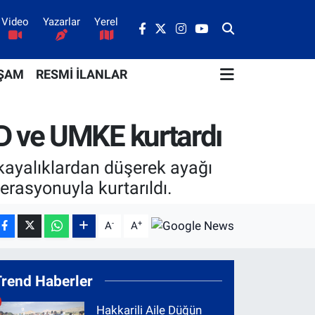
Video
Yazarlar
Yerel
ŞAM
RESMİ İLANLAR
D ve UMKE kurtardı
kayalıklardan düşerek ayağı
erasyonuyla kurtarıldı.
-
+
A
A
Trend Haberler
Hakkarili Aile Düğün