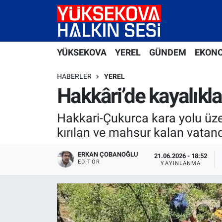
Yüksekova Nöbetçi Eczaneler
YÜKSEKOVA
YEREL
GÜNDEM
EKON
Yüksekova Hava Durumu
HABERLER
YEREL
Yüksekova Trafik Yoğunluk Haritası
Hakkâri’de kayalık
Süper Lig Puan Durumu ve Fikstür
Hakkari-Çukurca kara yolu üze
kırılan ve mahsur kalan vatand
Tüm Manşetler
ERKAN ÇOBANOĞLU
21.06.2026 - 18:52
EDITÖR
Son Dakika Haberleri
YAYINLANMA
Haber Arşivi