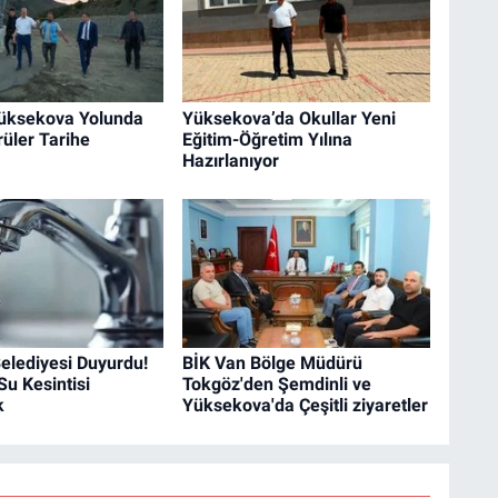
üksekova Yolunda
Yüksekova’da Okullar Yeni
üler Tarihe
Eğitim-Öğretim Yılına
Hazırlanıyor
elediyesi Duyurdu!
BİK Van Bölge Müdürü
u Kesintisi
Tokgöz'den Şemdinli ve
k
Yüksekova'da Çeşitli ziyaretler