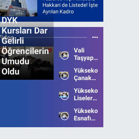
Hakkari de Listede! İşte
Ayrılan Kadro
DYK
Kursları Dar
Video
Gelirli
Öğrencilerin
Vali
Taşyapan,
Umudu
Heyelan
Oldu
Yüksekova’da
Bölgesinde
Çanakkale
İncelemelerde
Zaferi'nin
Bulundu
Yüksekova’da
111.Yılı
Liseler
Kutlandı
Arası
Yüksekova
Bilgi
Esnafı
Yarışmasının
Bayrama
Birincisi
Umutsuz
Belli