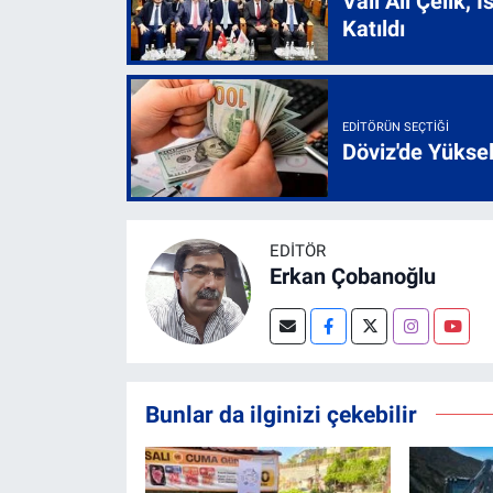
Vali Ali Çelik,
Katıldı
EDITÖRÜN SEÇTIĞI
Döviz'de Yükse
EDITÖR
Erkan Çobanoğlu
Bunlar da ilginizi çekebilir