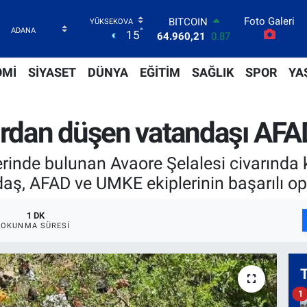
64.960,21
0.87
Foto Galeri
DOLAR
°
15
47,7436
0.18
EURO
55,2510
0.32
OMİ
SİYASET
DÜNYA
EĞİTİM
SAĞLIK
SPOR
YA
STERLİN
64,4811
0.38
GRAM ALTIN
lardan düşen vatandaşı AFA
6648.99
2.59
BİST100
13.779
-14
rinde bulunan Avaore Şelalesi civarında 
aş, AFAD ve UMKE ekiplerinin başarılı op
1 DK
OKUNMA SÜRESI
1