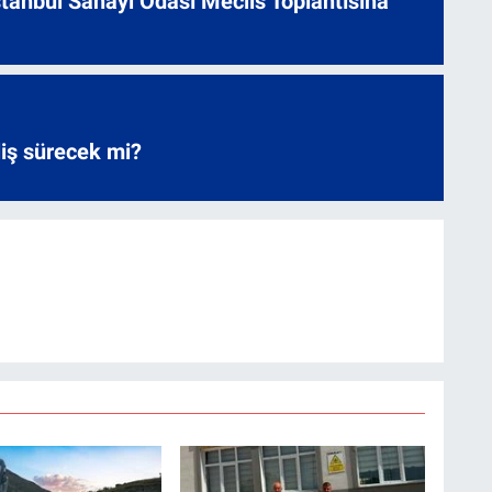
 İstanbul Sanayi Odası Meclis Toplantısına
liş sürecek mi?