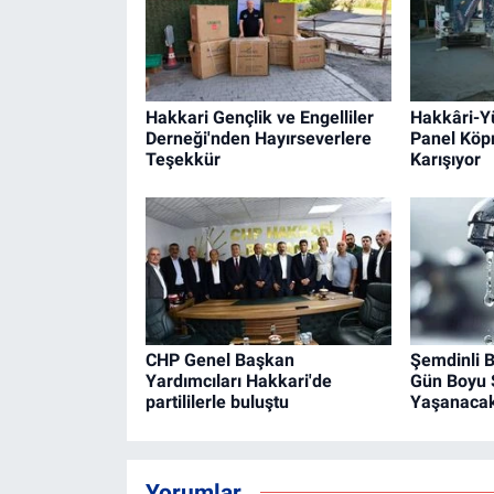
Hakkari Gençlik ve Engelliler
Hakkâri-Y
Derneği'nden Hayırseverlere
Panel Köpr
Teşekkür
Karışıyor
CHP Genel Başkan
Şemdinli B
Yardımcıları Hakkari'de
Gün Boyu S
partililerle buluştu
Yaşanaca
Yorumlar