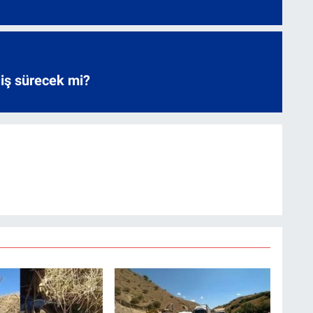
liş sürecek mi?