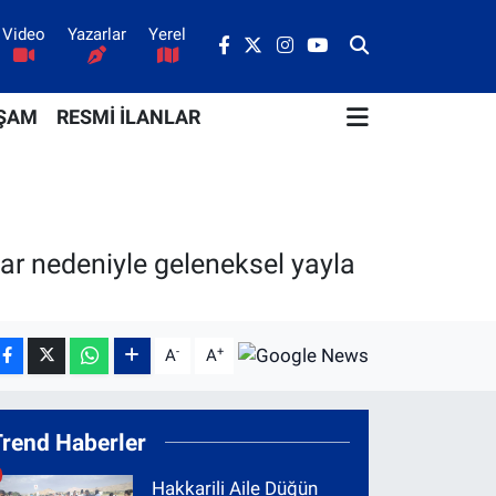
Video
Yazarlar
Yerel
ŞAM
RESMİ İLANLAR
şlar nedeniyle geleneksel yayla
-
+
A
A
Trend Haberler
Hakkarili Aile Düğün