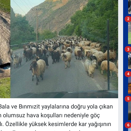
2
3
4
5
 Bala ve Bınmızit yaylalarına doğru yola çıkan
olan olumsuz hava koşulları nedeniyle göç
ı. Özellikle yüksek kesimlerde kar yağışının
6