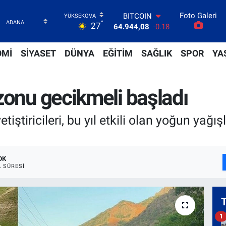
BITCOIN
64.944,08
-0.18
Foto Galeri
DOLAR
°
27
47,7436
0.18
EURO
OMİ
SİYASET
DÜNYA
EĞİTİM
SAĞLIK
SPOR
YA
55,2510
0.32
STERLİN
64,4811
0.38
GRAM ALTIN
zonu gecikmeli başladı
6660.55
0.03
BİST100
ştiricileri, bu yıl etkili olan yoğun yağı
13.779
-14
DK
 SÜRESI
1