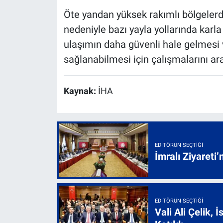
Öte yandan yüksek rakımlı bölgelerd
nedeniyle bazı yayla yollarında karl
ulaşımın daha güvenli hale gelmesi v
sağlanabilmesi için çalışmalarını ara
Kaynak:
İHA
EDITÖRÜN SEÇTIĞI
İmralı Ziyareti’
EDITÖRÜN SEÇTIĞI
Vali Ali Çelik,