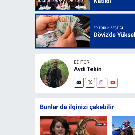
Katıldı
EDITÖRÜN SEÇTIĞI
Döviz'de Yükse
EDITÖR
Avdi Tekin
Bunlar da ilginizi çekebilir