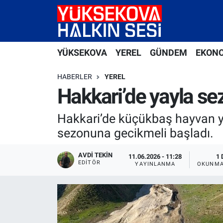
Yüksekova Nöbetçi Eczaneler
YÜKSEKOVA
YEREL
GÜNDEM
EKON
Yüksekova Hava Durumu
HABERLER
YEREL
Yüksekova Trafik Yoğunluk Haritası
Hakkari’de yayla se
Süper Lig Puan Durumu ve Fikstür
Hakkari’de küçükbaş hayvan yeti
sezonuna gecikmeli başladı.
Tüm Manşetler
AVDI TEKIN
11.06.2026 - 11:28
1 
EDITÖR
Son Dakika Haberleri
YAYINLANMA
OKUNMA
Haber Arşivi