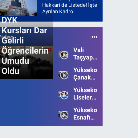
Hakkari de Listede! İşte
Ayrılan Kadro
DYK
Kursları Dar
Video
Gelirli
Öğrencilerin
Vali
Taşyapan,
Umudu
Heyelan
Oldu
Yüksekova’da
Bölgesinde
Çanakkale
İncelemelerde
Zaferi'nin
Bulundu
Yüksekova’da
111.Yılı
Liseler
Kutlandı
Arası
Yüksekova
Bilgi
Esnafı
Yarışmasının
Bayrama
Birincisi
Umutsuz
Belli