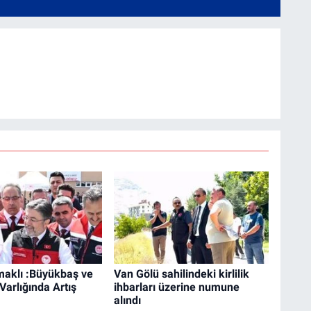
aklı :Büyükbaş ve
Van Gölü sahilindeki kirlilik
arlığında Artış
ihbarları üzerine numune
alındı