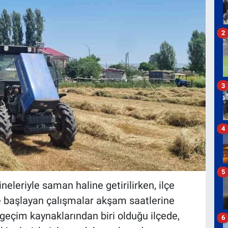
2
3
4
5
neleriyle saman haline getirilirken, ilçe
e başlayan çalışmalar akşam saatlerine
geçim kaynaklarından biri olduğu ilçede,
6