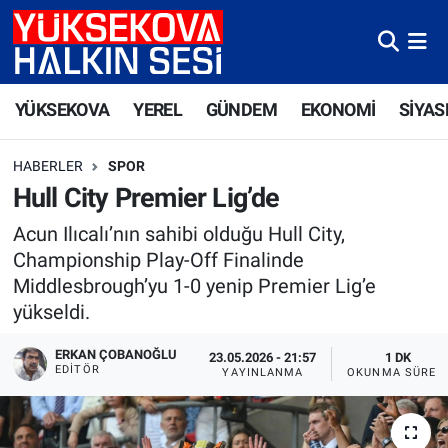
Yüksekova Nöbetçi Eczaneler
YÜKSEKOVA
YEREL
GÜNDEM
EKONOMİ
SİYAS
Yüksekova Hava Durumu
HABERLER
SPOR
Yüksekova Trafik Yoğunluk Haritası
Hull City Premier Lig’de
Süper Lig Puan Durumu ve Fikstür
Acun Ilıcalı’nın sahibi olduğu Hull City,
Championship Play-Off Finalinde
Tüm Manşetler
Middlesbrough’yu 1-0 yenip Premier Lig’e
yükseldi.
Son Dakika Haberleri
ERKAN ÇOBANOĞLU
23.05.2026 - 21:57
1 DK
EDITÖR
YAYINLANMA
OKUNMA SÜRES
Haber Arşivi