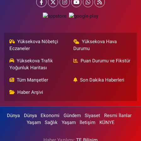
Yüksekova Nöbetçi
Yüksekova Hava
Eczaneler
Durumu
Yüksekova Trafik
Puan Durumu ve Fikstür
Yoğunluk Haritası
Tüm Manşetler
Son Dakika Haberleri
Haber Arşivi
Dünya
Dünya
Ekonomi
Gündem
Siyaset
Resmi İlanlar
Yaşam
Sağlık
Yaşam
İletişim
KÜNYE
Haber Yazılımı:
TE Bilişim