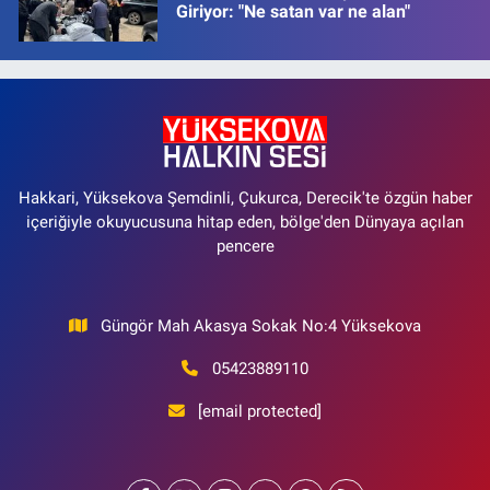
Giriyor: "Ne satan var ne alan"
Hakkari, Yüksekova Şemdinli, Çukurca, Derecik'te özgün haber
içeriğiyle okuyucusuna hitap eden, bölge'den Dünyaya açılan
pencere
Güngör Mah Akasya Sokak No:4 Yüksekova
05423889110
[email protected]