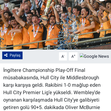
Paylaş
-
+
A
A
İngiltere Championship Play-Off Final
müsabakasında, Hull City ile Middlesbrough
karşı karşıya geldi. Rakibini 1-0 mağlup eden
Hull City Premier Lig’e yükseldi. Wembley’de
oynanan karşılaşmada Hull City’ye galibiyeti
getiren golü 90+5. dakikada Oliver McBurnie