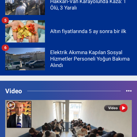
Hakkâri-Van Karayolunda Kaza: 1
Ölü, 3 Yaralı
5
Altın fiyatlarında 5 ay sonra bir ilk
6
Elektrik Akımına Kapılan Sosyal
Hizmetler Personeli Yoğun Bakıma
Alındı
Video