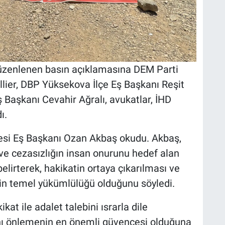
zenlenen basın açıklamasına DEM Parti
lier, DBP Yüksekova İlçe Eş Başkanı Reşit
Başkanı Cevahir Ağralı, avukatlar, İHD
ı.
esi Eş Başkanı Ozan Akbaş okudu. Akbaş,
ve cezasızlığın insan onurunu hedef alan
belirterek, hakikatin ortaya çıkarılması ve
in temel yükümlülüğü olduğunu söyledi.
kat ile adalet talebini ısrarla dile
rını önlemenin en önemli güvencesi olduğuna