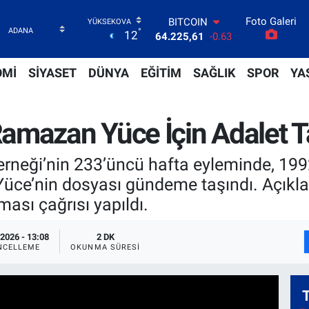
Foto Galeri
DOLAR
°
12
47,7143
0.16
EURO
55,0317
-0.02
OMİ
SİYASET
DÜNYA
EĞİTİM
SAĞLIK
SPOR
YA
STERLİN
64,2463
0.07
GRAM ALTIN
mazan Yüce İçin Adalet Ta
6510.40
0.45
BİST100
13.799
70
neği’nin 233’üncü hafta eyleminde, 1992 
BITCOIN
Yüce’nin dosyası gündeme taşındı. Açıkl
64.225,61
-0.63
ası çağrısı yapıldı.
2026 - 13:08
2 DK
NCELLEME
OKUNMA SÜRESI