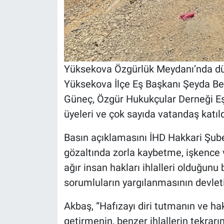
Yüksekova Özgürlük Meydanı’nda dü
Yüksekova İlçe Eş Başkanı Şeyda Bel
Güneç, Özgür Hukukçular Derneği Eş 
üyeleri ve çok sayıda vatandaş katıld
Basın açıklamasını İHD Hakkari Şub
gözaltında zorla kaybetme, işkence 
ağır insan hakları ihlalleri olduğunu 
sorumluların yargılanmasının devlet
Akbaş, “Hafızayı diri tutmanın ve haki
getirmenin, benzer ihlallerin tekra