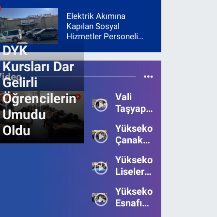
Elektrik Akımına
Kapılan Sosyal
Hizmetler Personeli
Yoğun Bakıma Alındı
DYK
Kursları Dar
Video
Gelirli
Öğrencilerin
Vali
Taşyapan,
Umudu
Heyelan
Oldu
Yüksekova’da
Bölgesinde
Çanakkale
İncelemelerde
Zaferi'nin
Bulundu
Yüksekova’da
111.Yılı
Liseler
Kutlandı
Arası
Yüksekova
Bilgi
Esnafı
Yarışmasının
Bayrama