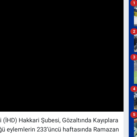
1
2
3
4
5
(İHD) Hakkari Şubesi, Gözaltında Kayıplara
düğü eylemlerin 233’üncü haftasında Ramazan