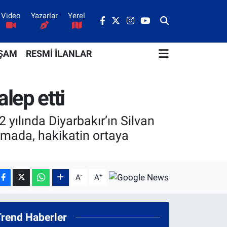
Video
Yazarlar
Yerel
ŞAM
RESMİ İLANLAR
lep etti
yılında Diyarbakır’ın Silvan
amada, hakikatin ortaya
-
+
A
A
Trend Haberler