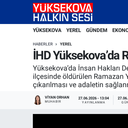
Yüksekova Nöbetçi Eczaneler
YÜKSEKOVA
YEREL
GÜNDEM
EKON
Yüksekova Hava Durumu
HABERLER
YEREL
Yüksekova Trafik Yoğunluk Haritası
İHD Yüksekova’da Ra
Süper Lig Puan Durumu ve Fikstür
Yüksekova’da İnsan Hakları Der
ilçesinde öldürülen Ramazan 
Tüm Manşetler
çıkarılması ve adaletin sağlanm
Son Dakika Haberleri
VIYAN ORHAN
27.06.2026 - 13:04
27.06.
MUHABIR
YAYINLANMA
GÜ
Haber Arşivi