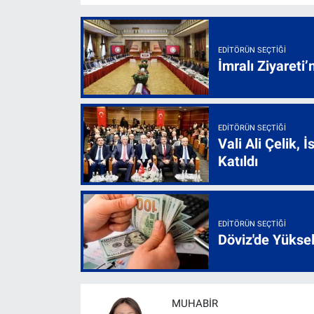
EDITÖRÜN SEÇTIĞI
İmralı Ziyareti’
EDITÖRÜN SEÇTIĞI
Vali Ali Çelik,
Katıldı
EDITÖRÜN SEÇTIĞI
Döviz'de Yükse
MUHABIR