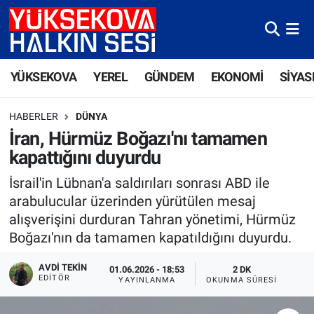
Yüksekova Nöbetçi Eczaneler
YÜKSEKOVA
YEREL
GÜNDEM
EKONOMİ
SİYAS
Yüksekova Hava Durumu
HABERLER
DÜNYA
Yüksekova Trafik Yoğunluk Haritası
İran, Hürmüz Boğazı'nı tamamen
kapattığını duyurdu
Süper Lig Puan Durumu ve Fikstür
İsrail'in Lübnan'a saldırıları sonrası ABD ile
Tüm Manşetler
arabulucular üzerinden yürütülen mesaj
alışverişini durduran Tahran yönetimi, Hürmüz
Son Dakika Haberleri
Boğazı'nın da tamamen kapatıldığını duyurdu.
Haber Arşivi
AVDI TEKIN
01.06.2026 - 18:53
2 DK
EDITÖR
YAYINLANMA
OKUNMA SÜRESI