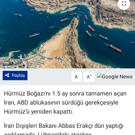
Paylaş
-
+
A
A
Hürmüz Boğazı'nı 1.5 ay sonra tamamen açan
İran, ABD ablukasının sürdüğü gerekçesiyle
Hürmüz'ü yeniden kapattı.
İran Dışişleri Bakanı Abbas Erakçi dün yaptığı
açıklamada, Lübnan'daki ateşkes