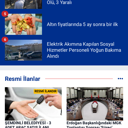
Ölü, 3 Yaralı
5
Altın fiyatlarında 5 ay sonra bir ilk
6
Elektrik Akımına Kapılan Sosyal
Hizmetler Personeli Yoğun Bakıma
Alındı
Resmi İlanlar
RESMİ İLANDIR
ŞEMDİNLİ BELEDİYESİ - 3
Erdoğan Başkanlığındaki MGK
ADET ARAÇ SATIŞ İLANI
Toplantısı Sonrası 'Süreç'