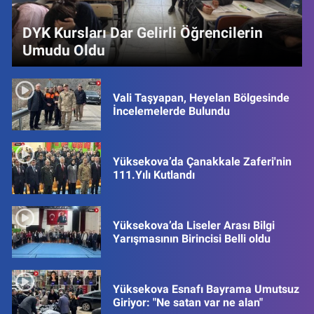
DYK Kursları Dar Gelirli Öğrencilerin
Umudu Oldu
Vali Taşyapan, Heyelan Bölgesinde
İncelemelerde Bulundu
Yüksekova’da Çanakkale Zaferi'nin
111.Yılı Kutlandı
Yüksekova’da Liseler Arası Bilgi
Yarışmasının Birincisi Belli oldu
Yüksekova Esnafı Bayrama Umutsuz
Giriyor: "Ne satan var ne alan"