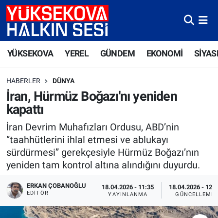
Yüksekova Nöbetçi Eczaneler
YÜKSEKOVA
YEREL
GÜNDEM
EKONOMİ
SİYAS
Yüksekova Hava Durumu
HABERLER
DÜNYA
Yüksekova Trafik Yoğunluk Haritası
İran, Hürmüz Boğazı'nı yeniden
kapattı
Süper Lig Puan Durumu ve Fikstür
İran Devrim Muhafızları Ordusu, ABD’nin
Tüm Manşetler
“taahhütlerini ihlal etmesi ve ablukayı
sürdürmesi” gerekçesiyle Hürmüz Boğazı’nın
Son Dakika Haberleri
yeniden tam kontrol altına alındığını duyurdu.
Haber Arşivi
ERKAN ÇOBANOĞLU
18.04.2026 - 11:35
18.04.2026 - 12:
EDITÖR
YAYINLANMA
GÜNCELLEME