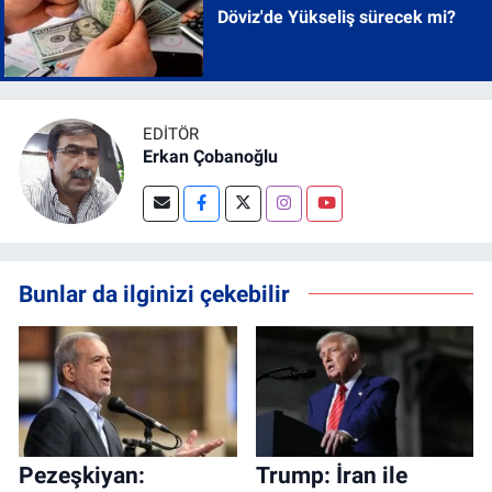
Döviz'de Yükseliş sürecek mi?
EDITÖR
Erkan Çobanoğlu
Bunlar da ilginizi çekebilir
Pezeşkiyan:
Trump: İran ile