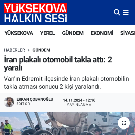
Yüksekova Nöbetçi Eczaneler
YÜKSEKOVA
YEREL
GÜNDEM
EKONOMİ
SİYAS
Yüksekova Hava Durumu
HABERLER
GÜNDEM
Yüksekova Trafik Yoğunluk Haritası
İran plakalı otomobil takla attı: 2
yaralı
Süper Lig Puan Durumu ve Fikstür
Van’ın Edremit ilçesinde İran plakalı otomobilin
Tüm Manşetler
takla atması sonucu 2 kişi yaralandı.
Son Dakika Haberleri
ERKAN ÇOBANOĞLU
14.11.2024 - 12:16
EDITÖR
YAYINLANMA
Haber Arşivi