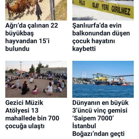
Ağrı’da çalınan 22
Şanlıurfa’da evin
büyükbaş
balkonundan düşen
hayvandan 15’i
çocuk hayatını
bulundu
kaybetti
Gezici Müzik
Dünyanın en büyük
Atölyesi 13
3’üncü vinç gemisi
mahallede bin 700
’Saipem 7000’
çocuğa ulaştı
İstanbul
Boğazı’ndan geçti