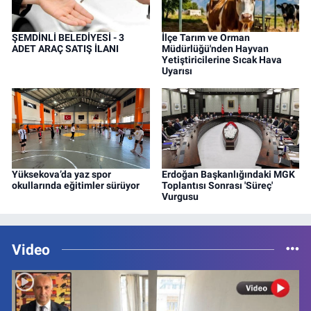
ŞEMDİNLİ BELEDİYESİ - 3
İlçe Tarım ve Orman
ADET ARAÇ SATIŞ İLANI
Müdürlüğü'nden Hayvan
Yetiştiricilerine Sıcak Hava
Uyarısı
Yüksekova’da yaz spor
Erdoğan Başkanlığındaki MGK
okullarında eğitimler sürüyor
Toplantısı Sonrası 'Süreç'
Vurgusu
Video