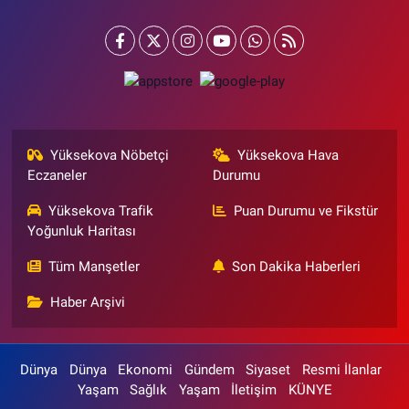
Yüksekova Nöbetçi
Yüksekova Hava
Eczaneler
Durumu
Yüksekova Trafik
Puan Durumu ve Fikstür
Yoğunluk Haritası
Tüm Manşetler
Son Dakika Haberleri
Haber Arşivi
Dünya
Dünya
Ekonomi
Gündem
Siyaset
Resmi İlanlar
Yaşam
Sağlık
Yaşam
İletişim
KÜNYE