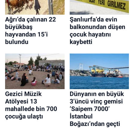
Ağrı’da çalınan 22
Şanlıurfa’da evin
büyükbaş
balkonundan düşen
hayvandan 15’i
çocuk hayatını
bulundu
kaybetti
Gezici Müzik
Dünyanın en büyük
Atölyesi 13
3’üncü vinç gemisi
mahallede bin 700
’Saipem 7000’
çocuğa ulaştı
İstanbul
Boğazı’ndan geçti