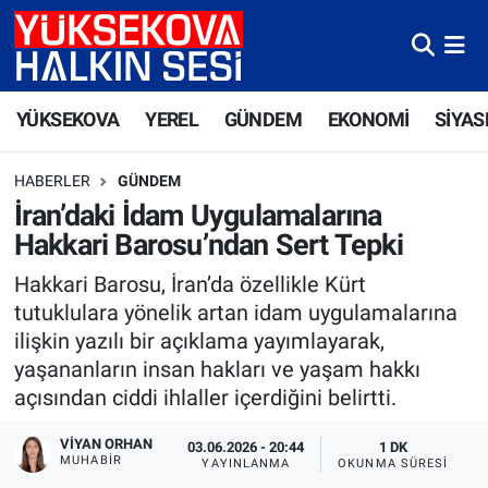
Yüksekova Nöbetçi Eczaneler
YÜKSEKOVA
YEREL
GÜNDEM
EKONOMİ
SİYAS
Yüksekova Hava Durumu
HABERLER
GÜNDEM
Yüksekova Trafik Yoğunluk Haritası
İran’daki İdam Uygulamalarına
Hakkari Barosu’ndan Sert Tepki
Süper Lig Puan Durumu ve Fikstür
Hakkari Barosu, İran’da özellikle Kürt
Tüm Manşetler
tutuklulara yönelik artan idam uygulamalarına
ilişkin yazılı bir açıklama yayımlayarak,
Son Dakika Haberleri
yaşananların insan hakları ve yaşam hakkı
açısından ciddi ihlaller içerdiğini belirtti.
Haber Arşivi
VIYAN ORHAN
03.06.2026 - 20:44
1 DK
MUHABIR
YAYINLANMA
OKUNMA SÜRESI