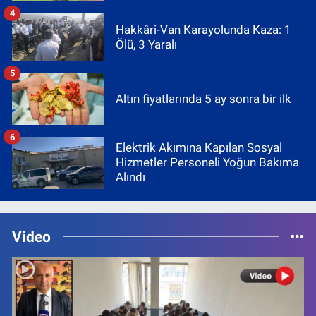
4
Hakkâri-Van Karayolunda Kaza: 1
Ölü, 3 Yaralı
5
Altın fiyatlarında 5 ay sonra bir ilk
6
Elektrik Akımına Kapılan Sosyal
Hizmetler Personeli Yoğun Bakıma
Alındı
Video