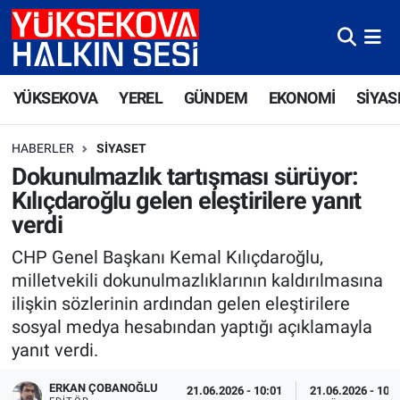
Yüksekova Nöbetçi Eczaneler
YÜKSEKOVA
YEREL
GÜNDEM
EKONOMİ
SİYAS
Yüksekova Hava Durumu
HABERLER
SIYASET
Yüksekova Trafik Yoğunluk Haritası
Dokunulmazlık tartışması sürüyor:
Kılıçdaroğlu gelen eleştirilere yanıt
Süper Lig Puan Durumu ve Fikstür
verdi
Tüm Manşetler
CHP Genel Başkanı Kemal Kılıçdaroğlu,
milletvekili dokunulmazlıklarının kaldırılmasına
Son Dakika Haberleri
ilişkin sözlerinin ardından gelen eleştirilere
sosyal medya hesabından yaptığı açıklamayla
Haber Arşivi
yanıt verdi.
ERKAN ÇOBANOĞLU
21.06.2026 - 10:01
21.06.2026 - 10: