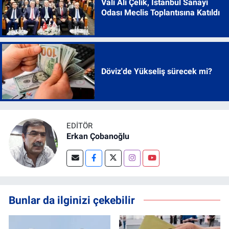
Vali Ali Çelik, İstanbul Sanayi
Odası Meclis Toplantısına Katıldı
Döviz'de Yükseliş sürecek mi?
EDITÖR
Erkan Çobanoğlu
Bunlar da ilginizi çekebilir