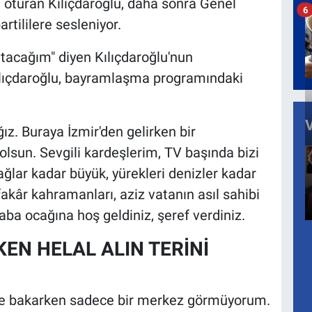
oturan Kılıçdaroğlu, daha sonra Genel
6
tililere sesleniyor.
atacağım" diyen Kılıçdaroğlu'nun
lıçdaroğlu, bayramlaşma programındaki
. Buraya İzmir'den gelirken bir
sun. Sevgili kardeşlerim, TV başında bizi
ğlar kadar büyük, yürekleri denizler kadar
akâr kahramanları, aziz vatanın asıl sahibi
Baba ocağına hoş geldiniz, şeref verdiniz.
EN HELAL ALIN TERİNİ
re bakarken sadece bir merkez görmüyorum.