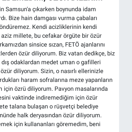
için Samsun'a çıkarken boynunda idam
ardı. Bize hain damgası vurma çabaları
öndüremez. Kendi acizliklerinin kendi
aziz millete, bu cefakar örgüte bir özür
 arkamızdan sinsice sızan, FETÖ ajanlarını
erden özür diliyorum. Biz vatan dedikçe, biz
a dış odaklardan medet uman o gafilleri
ür diliyorum. Sizin, o nasırlı ellerinizle
urdukları haram sofralarına meze yapanların
için özrü diliyorum. Pavyon masalarında
esini vaktinde indiremediğim için özür
ete talana bulaşan o rüşvetçi belediye
önünde halk deryasından özür diliyorum.
emek için kullananları göremedim, beni