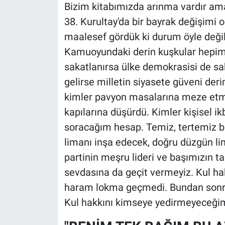
Bizim kitabımızda arınma vardır ama
38. Kurultay'da bir bayrak değişimi
maalesef gördük ki durum öyle değil.
Kamuoyundaki derin kuşkular hepimiz
sakatlanırsa ülke demokrasisi de sak
gelirse milletin siyasete güveni deri
kimler pavyon masalarına meze etme
kapılarına düşürdü. Kimler kişisel ikb
soracağım hesap. Temiz, tertemiz bir
limanı inşa edecek, doğru düzgün li
partinin meşru lideri ve başımızın ta
sevdasına da geçit vermeyiz. Kul 
haram lokma geçmedi. Bundan sonra
Kul hakkını kimseye yedirmeyeceği