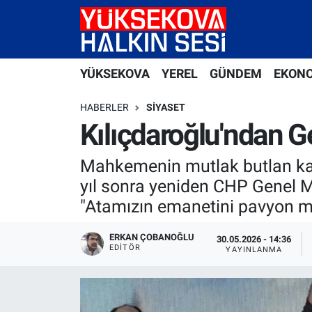
Yüksekova Nöbetçi Eczaneler
YÜKSEKOVA
YEREL
GÜNDEM
EKON
Yüksekova Hava Durumu
HABERLER
SIYASET
Yüksekova Trafik Yoğunluk Haritası
Kılıçdaroğlu'ndan G
Süper Lig Puan Durumu ve Fikstür
Mahkemenin mutlak butlan kar
yıl sonra yeniden CHP Genel Me
Tüm Manşetler
"Atamızın emanetini pavyon ma
Son Dakika Haberleri
ERKAN ÇOBANOĞLU
30.05.2026 - 14:36
EDITÖR
YAYINLANMA
Haber Arşivi