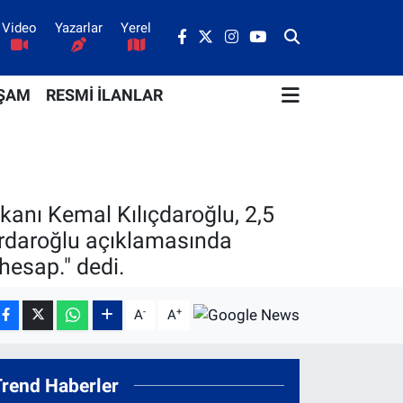
Video
Yazarlar
Yerel
ŞAM
RESMİ İLANLAR
anı Kemal Kılıçdaroğlu, 2,5
dardaroğlu açıklamasında
hesap." dedi.
-
+
A
A
Trend Haberler