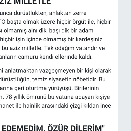
ZİZ MİLLETLE"
unca dürüstlükten, ahlaktan zerre
 başta olmak üzere hiçbir örgüt ile, hiçbir
sı olmamış alnı dik, başı dik bir adam
hiçbir işin içinde olmamış bir kardeşiniz
bu aziz milletle. Tek odağım vatandır ve
anların çamuru kendi ellerinde kaldı.
ini anlatmaktan vazgeçmeyen bir kişi olarak
dürüstlüğün, temiz siyasetin nöbetidir. Bu
larına geri oturtma yürüyüşü. Birilerinin
um. 78 yıllık ömrünü bu vatana adayan kişiye
anet ile hainlik arasındaki çizgi kıldan ince
 EDEMEDİM, ÖZÜR DİLERİM"