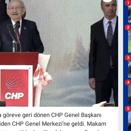
1
2
3
4
5
a göreve geri dönen CHP Genel Başkanı
eniden CHP Genel Merkezi'ne geldi. Makam