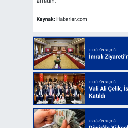
affedin."
Kaynak:
Haberler.com
EDITÖRÜN SEÇTIĞI
İmralı Ziyareti’
EDITÖRÜN SEÇTIĞI
Vali Ali Çelik,
Katıldı
EDITÖRÜN SEÇTIĞI
Döviz'de Yükse