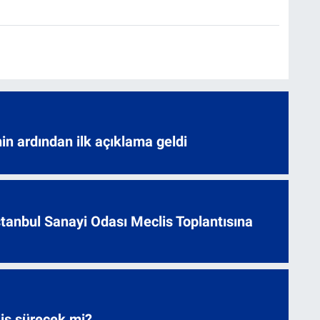
nin ardından ilk açıklama geldi
 İstanbul Sanayi Odası Meclis Toplantısına
liş sürecek mi?