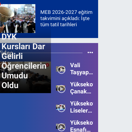
MEB 2026-2027 eğitim
takvimini açıkladı: İşte
tüm tatil tarihleri
DYK
Kursları Dar
Video
Gelirli
Öğrencilerin
Vali
Taşyapan,
Umudu
Heyelan
Oldu
Yüksekova’da
Bölgesinde
Çanakkale
İncelemelerde
Zaferi'nin
Bulundu
Yüksekova’da
111.Yılı
Liseler
Kutlandı
Arası
Yüksekova
Bilgi
Esnafı
Yarışmasının