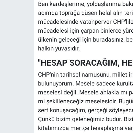
Ben kardeşlerime, yoldaşlarıma bak
adımda toprağa düşen helal alın ter
mücadelesinde vatanperver CHP'lile
mücadelesi için çarpan binlerce yür
ülkenin geleceği için buradasınız, 
halkın yuvasıdır.
"HESAP SORACAĞIM, HE
CHP'nin tarihsel namusunu, millet i
bulunuyorum. Mesele sadece kurulta
meselesi değil. Mesele ahlakla mı par
mi şekilleneceğiz meselesidir. Bugü
sert konuşacağım, gerçeği söyleye
Çünkü bizim geleneğimiz budur. Bizim
kitabımızda mertçe hesaplaşma var. 