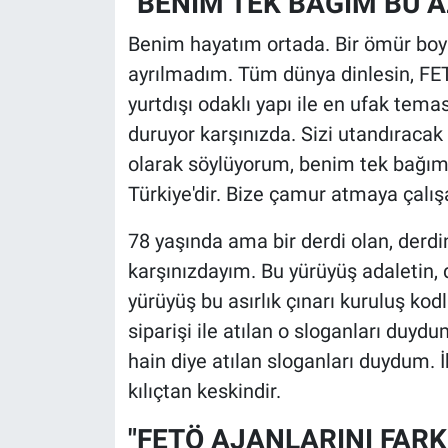
"BENİM TEK BAĞIM BU A
Benim hayatım ortada. Bir ömür boy
ayrılmadım. Tüm dünya dinlesin, FETÖ
yurtdışı odaklı yapı ile en ufak tema
duruyor karşınızda. Sizi utandıracak 
olarak söylüyorum, benim tek bağım 
Türkiye'dir. Bize çamur atmaya çalış
78 yaşında ama bir derdi olan, derd
karşınızdayım. Bu yürüyüş adaletin, 
yürüyüş bu asırlık çınarı kuruluş kod
siparişi ile atılan o sloganları duyd
hain diye atılan sloganları duydum. İh
kılıçtan keskindir.
"FETÖ AJANLARINI FARK