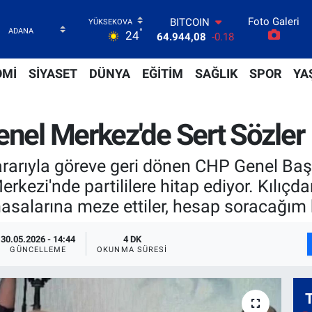
64.944,08
-0.18
Foto Galeri
DOLAR
°
24
47,7436
0.18
EURO
55,2510
0.32
OMİ
SİYASET
DÜNYA
EĞİTİM
SAĞLIK
SPOR
YA
STERLİN
64,4811
0.38
GRAM ALTIN
enel Merkez'de Sert Sözler
6660.55
0.03
BİST100
13.779
-14
arıyla göreve geri dönen CHP Genel Başk
rkezi'nde partililere hitap ediyor. Kılıç
salarına meze ettiler, hesap soracağım 
30.05.2026 - 14:44
4 DK
GÜNCELLEME
OKUNMA SÜRESI