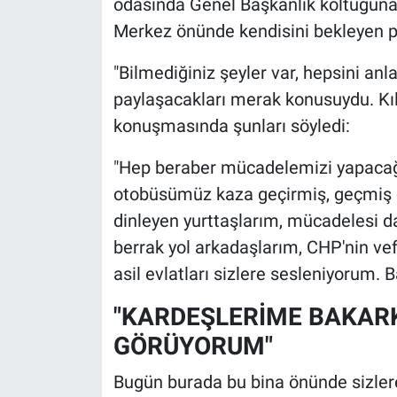
odasında Genel Başkanlık koltuğuna 
Merkez önünde kendisini bekleyen par
"Bilmediğiniz şeyler var, hepsini anl
paylaşacakları merak konusuydu. Kı
konuşmasında şunları söyledi:
"Hep beraber mücadelemizi yapacağız
otobüsümüz kaza geçirmiş, geçmiş ol
dinleyen yurttaşlarım, mücadelesi da
berrak yol arkadaşlarım, CHP'nin vef
asil evlatları sizlere sesleniyorum. 
"KARDEŞLERİME BAKARK
GÖRÜYORUM"
Bugün burada bu bina önünde sizle