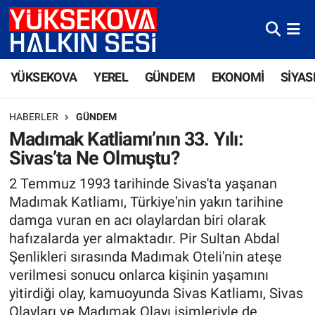
Yüksekova Nöbetçi Eczaneler
YÜKSEKOVA
YEREL
GÜNDEM
EKONOMİ
SİYAS
Yüksekova Hava Durumu
HABERLER
GÜNDEM
Yüksekova Trafik Yoğunluk Haritası
Madımak Katliamı’nın 33. Yılı:
Sivas’ta Ne Olmuştu?
Süper Lig Puan Durumu ve Fikstür
2 Temmuz 1993 tarihinde Sivas'ta yaşanan
Tüm Manşetler
Madımak Katliamı, Türkiye'nin yakın tarihine
damga vuran en acı olaylardan biri olarak
Son Dakika Haberleri
hafızalarda yer almaktadır. Pir Sultan Abdal
Şenlikleri sırasında Madımak Oteli'nin ateşe
Haber Arşivi
verilmesi sonucu onlarca kişinin yaşamını
yitirdiği olay, kamuoyunda Sivas Katliamı, Sivas
Olayları ve Madımak Olayı isimleriyle de