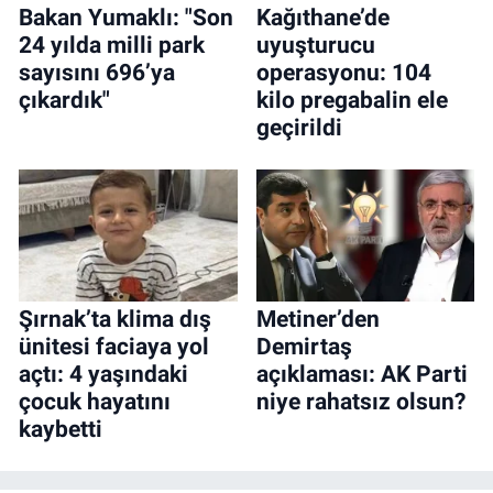
Bakan Yumaklı: "Son
Kağıthane’de
24 yılda milli park
uyuşturucu
sayısını 696’ya
operasyonu: 104
çıkardık"
kilo pregabalin ele
geçirildi
Şırnak’ta klima dış
Metiner’den
ünitesi faciaya yol
Demirtaş
açtı: 4 yaşındaki
açıklaması: AK Parti
çocuk hayatını
niye rahatsız olsun?
kaybetti