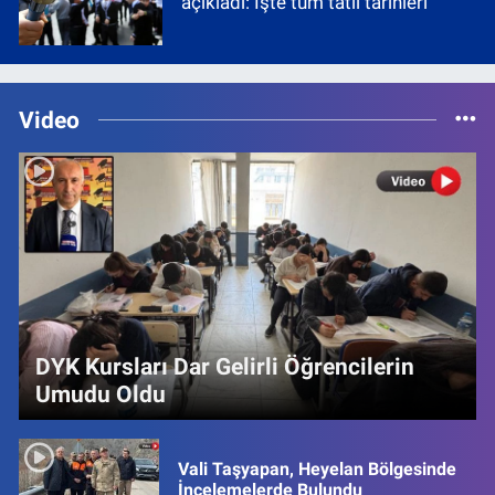
açıkladı: İşte tüm tatil tarihleri
Video
DYK Kursları Dar Gelirli Öğrencilerin
Umudu Oldu
Vali Taşyapan, Heyelan Bölgesinde
İncelemelerde Bulundu