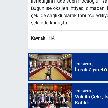
ilerlediğini ifade eden Hocaoğlu, "Y
Bugün ise oksijen ihtiyacı olmadan, 
şekilde sağlıklı olarak taburcu edili
şeklinde konuştu.
Kaynak:
İHA
EDITÖRÜN SEÇTIĞI
İmralı Ziyareti’
EDITÖRÜN SEÇTIĞI
Vali Ali Çelik,
Katıldı