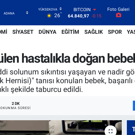
BITCOIN
Foto Galeri
°
26
64.840,97
-0.15
DOLAR
47,7436
0.18
OMİ
SİYASET
DÜNYA
EĞİTİM
SAĞLIK
SPOR
YA
EURO
55,2510
0.32
STERLİN
64,4811
0.38
ülen hastalıkla doğan bebe
GRAM ALTIN
6660.55
0
di solunum sıkıntısı yaşayan ve nadir gö
BİST100
13.779
-14
Hernisi)" tanısı konulan bebek, başarılı 
klı şekilde taburcu edildi.
2 DK
OKUNMA SÜRESI