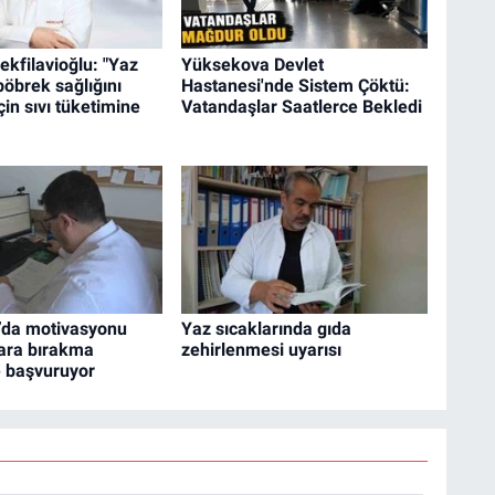
ekfilavioğlu: "Yaz
Yüksekova Devlet
böbrek sağlığını
Hastanesi'nde Sistem Çöktü:
in sıvı tüketimine
Vatandaşlar Saatlerce Bekledi
r’da motivasyonu
Yaz sıcaklarında gıda
gara bırakma
zehirlenmesi uyarısı
 başvuruyor