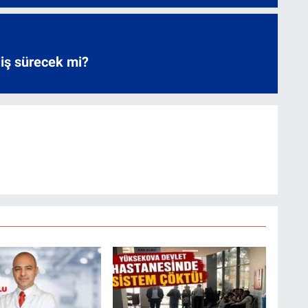
liş sürecek mi?