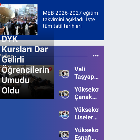
MEB 2026-2027 eğitim
takvimini açıkladı: İşte
tüm tatil tarihleri
DYK
Kursları Dar
Video
Gelirli
Öğrencilerin
Vali
Taşyapan,
Umudu
Heyelan
Oldu
Yüksekova’da
Bölgesinde
Çanakkale
İncelemelerde
Zaferi'nin
Bulundu
Yüksekova’da
111.Yılı
Liseler
Kutlandı
Arası
Yüksekova
Bilgi
Esnafı
Yarışmasının