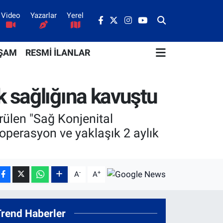
Video
Yazarlar
Yerel
ŞAM
RESMİ İLANLAR
k sağlığına kavuştu
rülen "Sağ Konjenital
operasyon ve yaklaşık 2 aylık
-
+
A
A
Trend Haberler