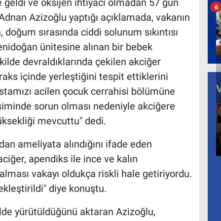
geldi ve oksijen ihtiyacı olmadan 57 gün
6
Adnan Azizoğlu yaptığı açıklamada, vakanın
, doğum sırasında ciddi solunum sıkıntısı
enidoğan ünitesine alınan bir bebek
ilde devraldıklarında çekilen akciğer
aks içinde yerleştiğini tespit ettiklerini
astamızı acilen çocuk cerrahisi bölümüne
şiminde sorun olması nedeniyle akciğere
ksekliği mevcuttu" dedi.
dan ameliyata alındığını ifade eden
ciğer, apendiks ile ince ve kalın
lması vakayı oldukça riskli hale getiriyordu.
leştirildi" diye konuştu.
ilde yürütüldüğünü aktaran Azizoğlu,