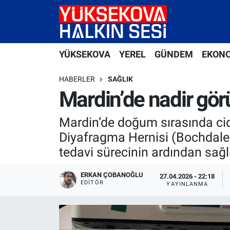
Yüksekova Nöbetçi Eczaneler
YÜKSEKOVA
YEREL
GÜNDEM
EKON
Yüksekova Hava Durumu
HABERLER
SAĞLIK
Yüksekova Trafik Yoğunluk Haritası
Mardin’de nadir gör
Süper Lig Puan Durumu ve Fikstür
Mardin’de doğum sırasında cid
Diyafragma Hernisi (Bochdalek 
Tüm Manşetler
tedavi sürecinin ardından sağlı
Son Dakika Haberleri
ERKAN ÇOBANOĞLU
27.04.2026 - 22:18
EDITÖR
YAYINLANMA
Haber Arşivi