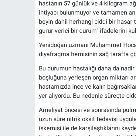
hastanın 57 günlük ve 4 kilogram ağı
ihtiyacı bulunmuyor ve tamamen anne
beyin dahil herhangi ciddi bir hasar t
gurur verici bir durum" ifadelerini kul
Yenidoğan uzmanı Muhammet Hocaoğ
diyafragma hernisinin sağ tarafta gö
Bu durumun hastalığı daha da nadir 
boşluğuna yerleşen organ miktarı art
hastamızda ince ve kalın bağırsaklar
yer alıyordu. Bu nedenle süreçte cidd
Ameliyat öncesi ve sonrasında pulmo
uzun süre nitrik oksit tedavisi uygul
iskemisi ile de karşılaştıklarını kay