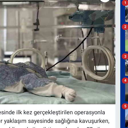
1
2
3
4
5
inde ilk kez gerçekleştirilen operasyonla
er yaklaşım sayesinde sağlığına kavuşurken,