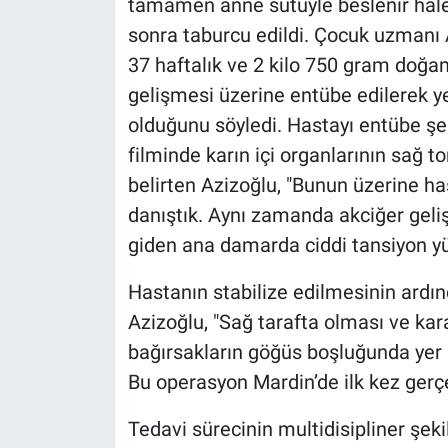
tamamen anne sütüyle beslenir hale 
sonra taburcu edildi. Çocuk uzmanı 
37 haftalık ve 2 kilo 750 gram doğan
gelişmesi üzerine entübe edilerek y
olduğunu söyledi. Hastayı entübe şek
filminde karın içi organlarının sağ tor
belirten Azizoğlu, "Bunun üzerine h
danıştık. Aynı zamanda akciğer geli
giden ana damarda ciddi tansiyon yü
Hastanın stabilize edilmesinin ardın
Azizoğlu, "Sağ tarafta olması ve kara
bağırsakların göğüs boşluğunda yer a
Bu operasyon Mardin’de ilk kez gerçek
Tedavi sürecinin multidisipliner şek