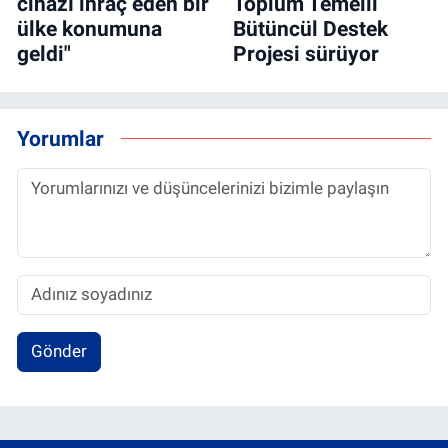
cihazı ihraç eden bir
Toplum Temelli
ülke konumuna
Bütüncül Destek
geldi"
Projesi sürüyor
Yorumlar
Gönder