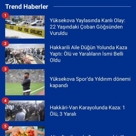
Trend Haberler
1
Yüksekova Yaylasında Kanlı Olay:
22 Yaşındaki Çoban Göğsünden
Vuruldu
2
Hakkarili Aile Düğün Yolunda Kaza
Yaptı: Ölü ve Yaralıların İsmi Belli
Oldu
3
Yüksekova Spor’da Yıldırım dönemi
kapandı
4
Hakkâri-Van Karayolunda Kaza: 1
Ölü, 3 Yaralı
5