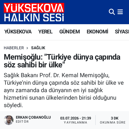
Yüksekova Nöbetçi Eczaneler
YÜKSEKOVA
YEREL
GÜNDEM
EKONOMİ
SİYAS
Yüksekova Hava Durumu
HABERLER
SAĞLIK
Yüksekova Trafik Yoğunluk Haritası
Memişoğlu: "Türkiye dünya çapında
söz sahibi bir ülke"
Süper Lig Puan Durumu ve Fikstür
Sağlık Bakanı Prof. Dr. Kemal Memişoğlu,
Tüm Manşetler
Türkiye’nin dünya çapında söz sahibi bir ülke ve
aynı zamanda da dünyanın en iyi sağlık
Son Dakika Haberleri
hizmetini sunan ülkelerinden birisi olduğunu
söyledi.
Haber Arşivi
ERKAN ÇOBANOĞLU
03.07.2026 - 21:39
3 DK
EDITÖR
YAYINLANMA
OKUNMA SÜRES