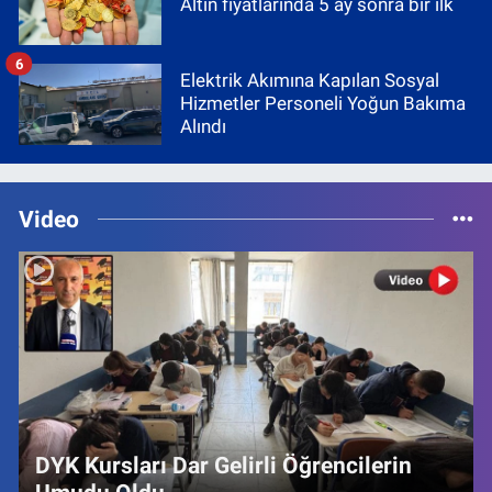
Altın fiyatlarında 5 ay sonra bir ilk
6
Elektrik Akımına Kapılan Sosyal
Hizmetler Personeli Yoğun Bakıma
Alındı
Video
DYK Kursları Dar Gelirli Öğrencilerin