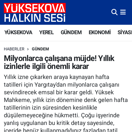
Yüksekova Nöbetçi Eczaneler
YÜKSEKOVA
YEREL
GÜNDEM
EKONOMİ
SİYAS
Yüksekova Hava Durumu
HABERLER
GÜNDEM
Yüksekova Trafik Yoğunluk Haritası
Milyonlarca çalışana müjde! Yıllık
izinlerle ilgili önemli karar
Süper Lig Puan Durumu ve Fikstür
Yıllık izne çıkarken araya kaynayan hafta
Tüm Manşetler
tatilleri için Yargıtay'dan milyonlarca çalışanı
sevindirecek emsal bir karar geldi. Yüksek
Son Dakika Haberleri
Mahkeme, yıllık izin dönemine denk gelen hafta
tatillerinin izin süresinden kesinlikle
Haber Arşivi
düşülemeyeceğine hükmetti. Çoğu işyerinde
yanlış uygulanan bu kritik detay sayesinde,
içeride henüz kullanmadığınız fazladan tatil