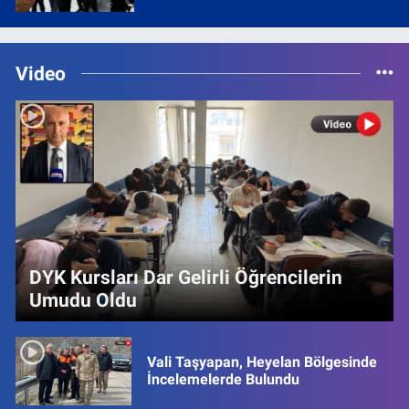
Video
DYK Kursları Dar Gelirli Öğrencilerin
Umudu Oldu
Vali Taşyapan, Heyelan Bölgesinde
İncelemelerde Bulundu