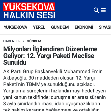
Yüksekova Nöbetçi Eczaneler
YÜKSEKOVA
YEREL
GÜNDEM
EKONOMİ
SİYAS
Yüksekova Hava Durumu
HABERLER
GÜNDEM
Yüksekova Trafik Yoğunluk Haritası
Milyonları İlgilendiren Düzenleme
Geliyor: 12. Yargı Paketi Meclise
Süper Lig Puan Durumu ve Fikstür
Sunuldu
Tüm Manşetler
AK Parti Grup Başkanvekili Muhammed Emin
Akbaşoğlu, 30 maddeden oluşan 12. Yargı
Son Dakika Haberleri
Paketi'nin TBMM'ye sunulduğunu açıkladı.
Yargılama süreçlerini hızlandırmayı hedefleyen
Haber Arşivi
yeni kanun teklifinde; duruşmalar arası sürenin
3 ayla sınırlandırılması, idari uyuşmazlıkların
tek hakim kararına bağlanması ve ortaklığın