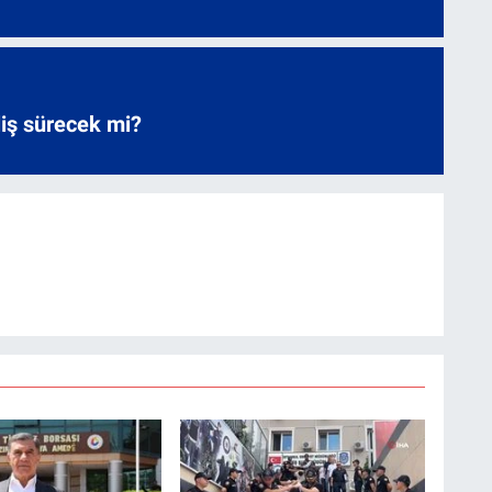
liş sürecek mi?