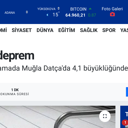
BITCOIN
Foto Galeri
64.960,21
0.87
°
15
DOLAR
47,7436
0.18
EURO
OMİ
SİYASET
DÜNYA
EĞİTİM
SAĞLIK
SPOR
YA
55,2510
0.32
STERLİN
64,4811
0.38
 deprem
GRAM ALTIN
6648.99
2.59
BİST100
lamada Muğla Datça'da 4,1 büyüklüğünd
13.779
-14
1 DK
OKUNMA SÜRESI
1