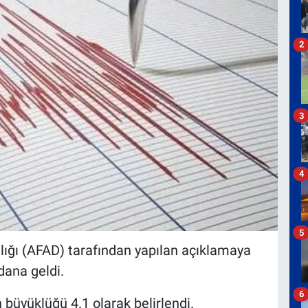
2
3
4
5
ığı (AFAD) tarafından yapılan açıklamaya
ana geldi.
6
büyüklüğü 4.1 olarak belirlendi.