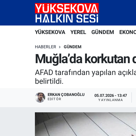
Yüksekova Nöbetçi Eczaneler
YÜKSEKOVA
YEREL
GÜNDEM
EKON
Yüksekova Hava Durumu
HABERLER
GÜNDEM
Yüksekova Trafik Yoğunluk Haritası
Muğla’da korkutan
Süper Lig Puan Durumu ve Fikstür
AFAD tarafından yapılan açık
belirtildi.
Tüm Manşetler
ERKAN ÇOBANOĞLU
05.07.2026 - 13:47
EDITÖR
Son Dakika Haberleri
YAYINLANMA
Haber Arşivi