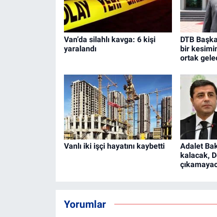
Van’da silahlı kavga: 6 kişi
DTB Başkan
yaralandı
bir kesimi
ortak gelec
Vanlı iki işçi hayatını kaybetti
Adalet Bak
kalacak, 
çıkamaya
Yorumlar