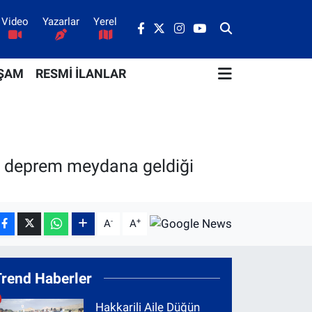
Video
Yazarlar
Yerel
ŞAM
RESMİ İLANLAR
e deprem meydana geldiği
-
+
A
A
Trend Haberler
Hakkarili Aile Düğün