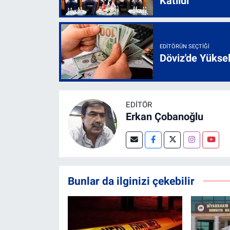
Katıldı
EDITÖRÜN SEÇTIĞI
Döviz'de Yükse
EDITÖR
Erkan Çobanoğlu
Bunlar da ilginizi çekebilir