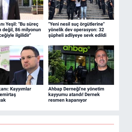
ı Yeşil: "Bu süreç
"Yeni nesil suç örgütlerine"
n değil, 86 milyonun
yönelik dev operasyon: 32
eğiyle ilgilidir"
şüpheli adliyeye sevk edildi
anı: Kayyımlar
Ahbap Derneği'ne yönetim
Demirtaş
kayyumu atandı! Dernek
cak
resmen kapanıyor