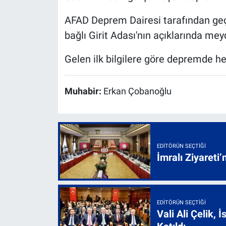
AFAD Deprem Dairesi tarafından geçil
bağlı Girit Adası'nın açıklarında mey
Gelen ilk bilgilere göre depremde h
Muhabir:
Erkan Çobanoğlu
EDITÖRÜN SEÇTIĞI
İmralı Ziyareti’
EDITÖRÜN SEÇTIĞI
Vali Ali Çelik,