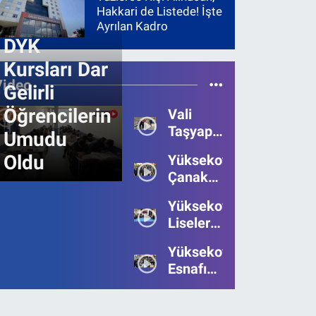
Hakkari de Listede! İşte
Ayrılan Kadro
DYK
Kursları Dar
Video
Gelirli
Öğrencilerin
Vali
Taşyapan,
Umudu
Heyelan
Oldu
Yüksekova’da
Bölgesinde
Çanakkale
İncelemelerde
Zaferi'nin
Bulundu
Yüksekova’da
111.Yılı
Liseler
Kutlandı
Arası
Yüksekova
Bilgi
Esnafı
Yarışmasının
Bayrama
Birincisi
Umutsuz
Belli