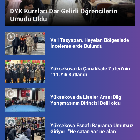
DYK Kursları Dar Gelirli Öğrencilerin
Umudu Oldu
Vali Taşyapan, Heyelan Bölgesinde
İncelemelerde Bulundu
Yüksekova’da Çanakkale Zaferi'nin
111.Yılı Kutlandı
Yüksekova’da Liseler Arası Bilgi
Yarışmasının Birincisi Belli oldu
Yüksekova Esnafı Bayrama Umutsuz
Giriyor: "Ne satan var ne alan"