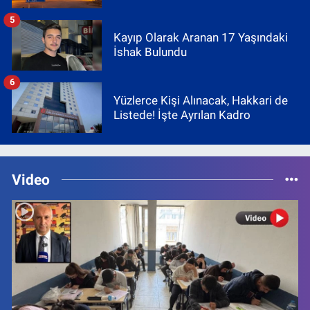
5
Kayıp Olarak Aranan 17 Yaşındaki
İshak Bulundu
6
Yüzlerce Kişi Alınacak, Hakkari de
Listede! İşte Ayrılan Kadro
Video