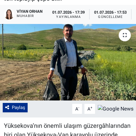
VIYAN ORHAN
01.07.2026 - 17:39
01.07.2026 - 17:53
MUHABIR
YAYINLANMA
GÜNCELLEME
Paylaş
-
+
A
A
Yüksekova’nın önemli ulaşım güzergâhlarından
biri olan Yüksekova-Van karayolu üzerinde