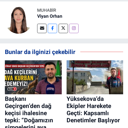
MUHABIR
Viyan Orhan
Bunlar da ilginizi çekebilir
Başkanı
Yüksekova’da
Geçirgen’den dağ
Ekipler Harekete
keçisi ihalesine
Geçti: Kapsamlı
tepki: “Doğamızın
Denetimler Başlıyor
simgelerini ava