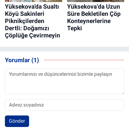
Yüksekova'da Sualtı
Yüksekova’da Uzun
Köyü Sakinleri
Süre Bekletilen Çöp
Piknikçilerden
Konteynerlerine
Dertli: Doğamızı
Tepki
Çöplüğe Çevirmeyin
Yorumlar (1)
Gönder