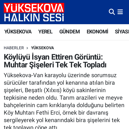
Yüksekova Nöbetçi Eczaneler
YÜKSEKOVA
YEREL
GÜNDEM
EKONOMİ
SİYAS
Yüksekova Hava Durumu
HABERLER
YÜKSEKOVA
Yüksekova Trafik Yoğunluk Haritası
Köylüyü İsyan Ettiren Görüntü:
Muhtar Şişeleri Tek Tek Topladı
Süper Lig Puan Durumu ve Fikstür
Yüksekova-Van karayolu üzerinde sorumsuz
Tüm Manşetler
sürücüler tarafından yol kenarına atılan bira
şişeleri, Beşatlı (Xılxıs) köyü sakinlerinin
Son Dakika Haberleri
tepkisine neden oldu. Tarım arazileri ve meyve
bahçelerinin cam kırıklarıyla dolduğunu belirten
Haber Arşivi
Köy Muhtarı Fethi Erci, örnek bir davranış
sergileyerek yol kenarındaki bira şişelerini tek
tek toplayıp çöpe attı.