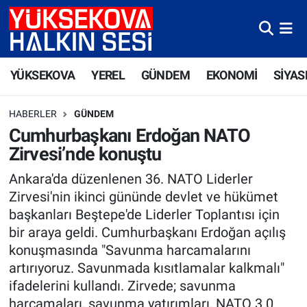
Yüksekova Nöbetçi Eczaneler
YÜKSEKOVA
YEREL
GÜNDEM
EKONOMİ
SİYAS
Yüksekova Hava Durumu
HABERLER
GÜNDEM
Yüksekova Trafik Yoğunluk Haritası
Cumhurbaşkanı Erdoğan NATO
Zirvesi’nde konuştu
Süper Lig Puan Durumu ve Fikstür
Ankara'da düzenlenen 36. NATO Liderler
Tüm Manşetler
Zirvesi'nin ikinci gününde devlet ve hükümet
başkanları Beştepe'de Liderler Toplantısı için
Son Dakika Haberleri
bir araya geldi. Cumhurbaşkanı Erdoğan açılış
konuşmasında "Savunma harcamalarını
Haber Arşivi
artırıyoruz. Savunmada kısıtlamalar kalkmalı"
ifadelerini kullandı. Zirvede; savunma
harcamaları, savunma yatırımları, NATO 3.0