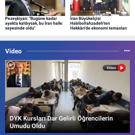
Pezeşkiyan: "Bugüne kadar
İran Büyükelçisi
ayakta kaldıysak, bu İran halkı
Habibollahzadeh’ten
sayesinde oldu"
Hakkâri’de ekonomi temasları
Video
DYK Kursları Dar Gelirli Öğrencilerin
Umudu Oldu