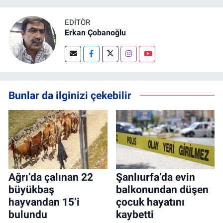
EDITÖR
Erkan Çobanoğlu
Bunlar da ilginizi çekebilir
Ağrı’da çalınan 22
Şanlıurfa’da evin
büyükbaş
balkonundan düşen
hayvandan 15’i
çocuk hayatını
bulundu
kaybetti