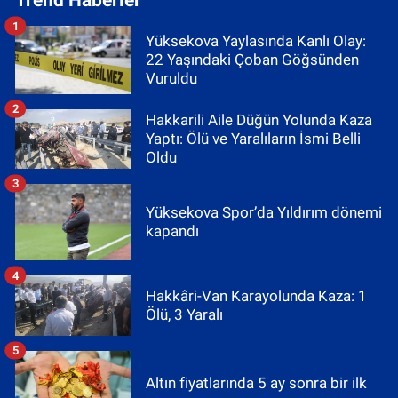
1
Yüksekova Yaylasında Kanlı Olay:
22 Yaşındaki Çoban Göğsünden
Vuruldu
2
Hakkarili Aile Düğün Yolunda Kaza
Yaptı: Ölü ve Yaralıların İsmi Belli
Oldu
3
Yüksekova Spor’da Yıldırım dönemi
kapandı
4
Hakkâri-Van Karayolunda Kaza: 1
Ölü, 3 Yaralı
5
Altın fiyatlarında 5 ay sonra bir ilk