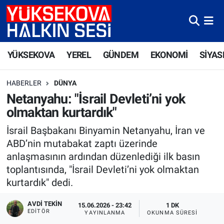
Yüksekova Nöbetçi Eczaneler
YÜKSEKOVA
YEREL
GÜNDEM
EKONOMİ
SİYAS
Yüksekova Hava Durumu
HABERLER
DÜNYA
Yüksekova Trafik Yoğunluk Haritası
Netanyahu: "İsrail Devleti’ni yok
olmaktan kurtardık"
Süper Lig Puan Durumu ve Fikstür
İsrail Başbakanı Binyamin Netanyahu, İran ve
Tüm Manşetler
ABD’nin mutabakat zaptı üzerinde
anlaşmasının ardından düzenlediği ilk basın
Son Dakika Haberleri
toplantısında, "İsrail Devleti’ni yok olmaktan
kurtardık" dedi.
Haber Arşivi
AVDI TEKIN
15.06.2026 - 23:42
1 DK
EDITÖR
YAYINLANMA
OKUNMA SÜRESI