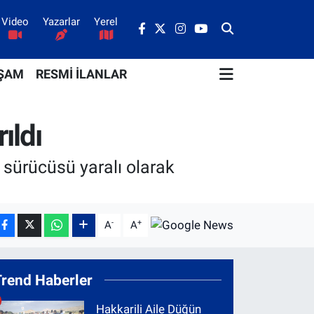
Video
Yazarlar
Yerel
ŞAM
RESMİ İLANLAR
ıldı
 sürücüsü yaralı olarak
-
+
A
A
Trend Haberler
Hakkarili Aile Düğün