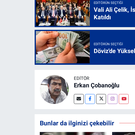
EDITÖRÜN SEÇTIĞI
Vali Ali Çelik,
Katıldı
EDITÖRÜN SEÇTIĞI
Döviz'de Yükse
EDITÖR
Erkan Çobanoğlu
Bunlar da ilginizi çekebilir