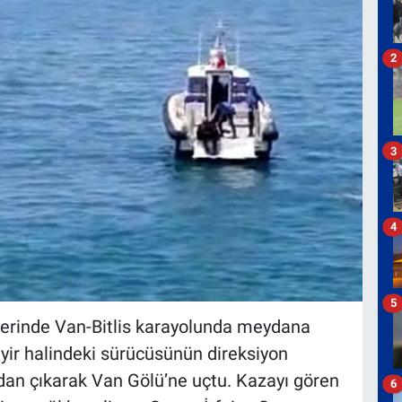
2
3
4
5
tlerinde Van-Bitlis karayolunda meydana
eyir halindeki sürücüsünün direksiyon
dan çıkarak Van Gölü’ne uçtu. Kazayı gören
6