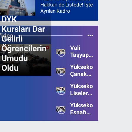
Hakkari de Listede! İşte
Ayrılan Kadro
DYK
Kursları Dar
Video
Gelirli
Öğrencilerin
Vali
Taşyapan,
Umudu
Heyelan
Oldu
Yüksekova’da
Bölgesinde
Çanakkale
İncelemelerde
Zaferi'nin
Bulundu
Yüksekova’da
111.Yılı
Liseler
Kutlandı
Arası
Yüksekova
Bilgi
Esnafı
Yarışmasının
Bayrama
Birincisi
Umutsuz
Belli