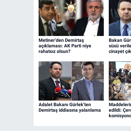
Metiner’den Demirtaş
Bakan Gürl
açıklaması: AK Parti niye
süsü veril
rahatsız olsun?
cinayet çık
Adalet Bakanı Gürlek'ten
Maddeleri
Demirtaş iddiasına yalanlama
edildi: Çer
komisyond