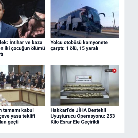
ek: İntihar ve kaza
Yolcu otobüsü kamyonete
en iki çocuğun ölümü
çarptı: 1 ölü, 15 yaralı
tı
n tamamı kabul
Hakkari’de JİHA Destekli
çeve yasa teklifi
Uyuşturucu Operasyonu: 253
an geçti
Kilo Esrar Ele Geçirildi