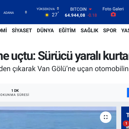
BITCOIN
Foto Galeri
°
27
64.944,08
-0.18
DOLAR
47,7436
0.18
OMİ
SİYASET
DÜNYA
EĞİTİM
SAĞLIK
SPOR
YA
EURO
55,2510
0.32
STERLİN
64,4811
0.38
 uçtu: Sürücü yaralı kurtar
GRAM ALTIN
6660.55
0.03
lden çıkarak Van Gölü’ne uçan otomobilin
BİST100
13.779
-14
1 DK
OKUNMA SÜRESI
1