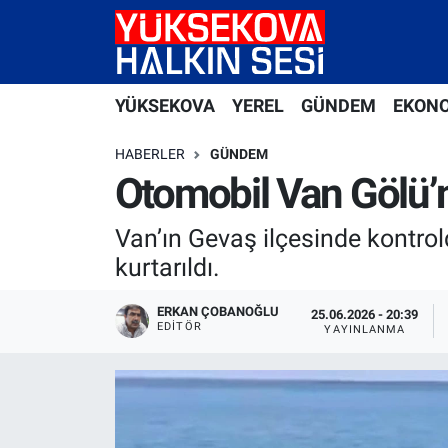
Yüksekova Nöbetçi Eczaneler
YÜKSEKOVA
YEREL
GÜNDEM
EKON
Yüksekova Hava Durumu
HABERLER
GÜNDEM
Yüksekova Trafik Yoğunluk Haritası
Otomobil Van Gölü’ne
Süper Lig Puan Durumu ve Fikstür
Van’ın Gevaş ilçesinde kontro
kurtarıldı.
Tüm Manşetler
ERKAN ÇOBANOĞLU
25.06.2026 - 20:39
EDITÖR
Son Dakika Haberleri
YAYINLANMA
Haber Arşivi