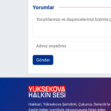
Yorumlar
Gönder
Hakkari, Yüksekova Şemdinli, Çukurca, Derecik'te
özgün haber içeriğiyle okuyucusuna hitap eden,