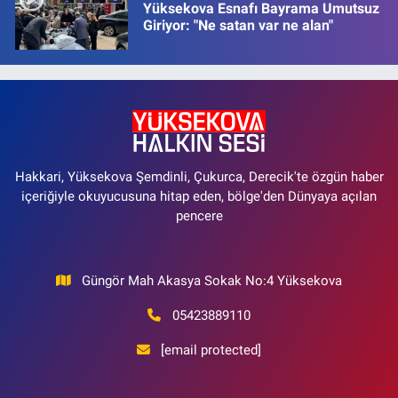
Yüksekova Esnafı Bayrama Umutsuz
Giriyor: "Ne satan var ne alan"
Hakkari, Yüksekova Şemdinli, Çukurca, Derecik'te özgün haber
içeriğiyle okuyucusuna hitap eden, bölge'den Dünyaya açılan
pencere
Güngör Mah Akasya Sokak No:4 Yüksekova
05423889110
[email protected]