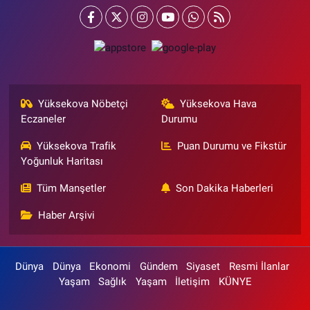
Yüksekova Nöbetçi
Yüksekova Hava
Eczaneler
Durumu
Yüksekova Trafik
Puan Durumu ve Fikstür
Yoğunluk Haritası
Tüm Manşetler
Son Dakika Haberleri
Haber Arşivi
Dünya
Dünya
Ekonomi
Gündem
Siyaset
Resmi İlanlar
Yaşam
Sağlık
Yaşam
İletişim
KÜNYE