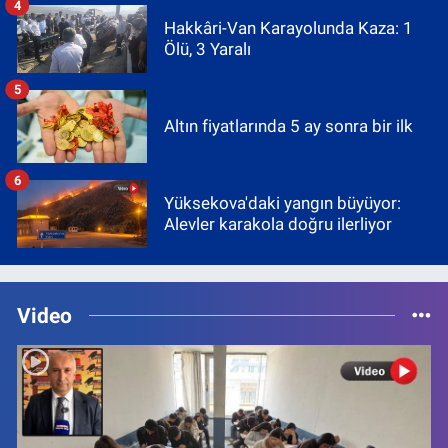
4
Hakkâri-Van Karayolunda Kaza: 1
Ölü, 3 Yaralı
5
Altın fiyatlarında 5 ay sonra bir ilk
6
Yüksekova'daki yangın büyüyor:
Alevler karakola doğru ilerliyor
Video