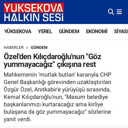
Yüksekova Nöbetçi Eczaneler
YÜKSEKOVA
YEREL
GÜNDEM
EKONOMİ
SİYAS
Yüksekova Hava Durumu
HABERLER
GÜNDEM
Yüksekova Trafik Yoğunluk Haritası
Özel'den Kılıçdaroğlu'nun "Göz
yummayacağız" çıkışına rest
Süper Lig Puan Durumu ve Fikstür
Mahkemenin ‘mutlak butlan’ kararıyla CHP
Tüm Manşetler
Genel Başkanlığı görevinden uzaklaştırılan
Özgür Özel, Anıtkabir'e yürüyüşü sırasında,
Son Dakika Haberleri
Kemal Kılıçdaroğlu'nun, "Masum belediye
başkanlarımızı kurtaracağız ama kirliye
Haber Arşivi
bulaşana da göz yummayacağız" sözlerine
yanıt verdi.