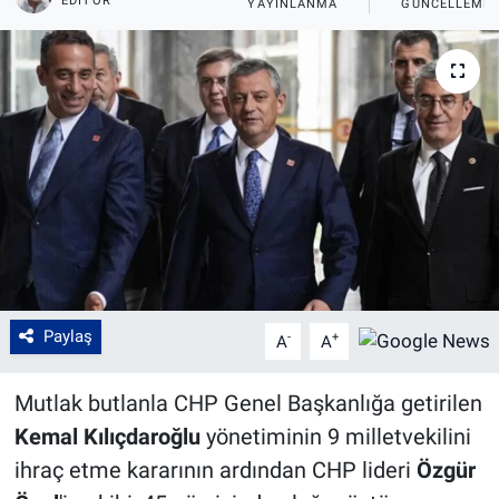
EDITÖR
YAYINLANMA
GÜNCELLEME
Paylaş
-
+
A
A
Mutlak butlanla CHP Genel Başkanlığa getirilen
Kemal Kılıçdaroğlu
yönetiminin 9 milletvekilini
ihraç etme kararının ardından CHP lideri
Özgür