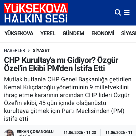
Yüksekova Nöbetçi Eczaneler
YÜKSEKOVA
YEREL
GÜNDEM
EKONOMİ
SİYAS
Yüksekova Hava Durumu
HABERLER
SIYASET
Yüksekova Trafik Yoğunluk Haritası
CHP Kurultay'a mı Gidiyor? Özgür
Özel'in Ekibi PM'den İstifa Etti
Süper Lig Puan Durumu ve Fikstür
Mutlak butlanla CHP Genel Başkanlığa getirilen
Tüm Manşetler
Kemal Kılıçdaroğlu yönetiminin 9 milletvekilini
ihraç etme kararının ardından CHP lideri Özgür
Son Dakika Haberleri
Özel'in ekibi, 45 gün içinde olağanüstü
kurultaya gitmek için Parti Meclisi'nden (PM)
Haber Arşivi
istifa etti
ERKAN ÇOBANOĞLU
11.06.2026 - 11:23
11.06.2026 - 11: