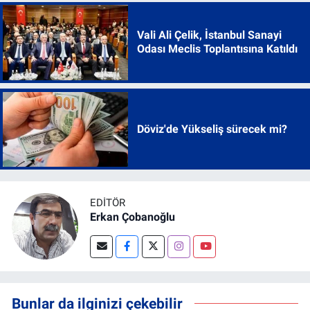
Vali Ali Çelik, İstanbul Sanayi
Odası Meclis Toplantısına Katıldı
Döviz'de Yükseliş sürecek mi?
EDITÖR
Erkan Çobanoğlu
Bunlar da ilginizi çekebilir