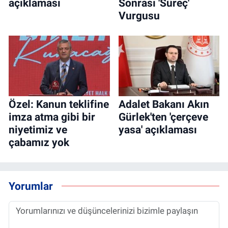
açıklaması
Sonrası 'Süreç'
Vurgusu
Özel: Kanun teklifine
Adalet Bakanı Akın
imza atma gibi bir
Gürlek'ten 'çerçeve
niyetimiz ve
yasa' açıklaması
çabamız yok
Yorumlar