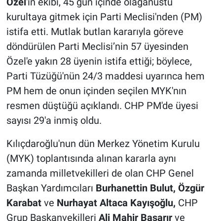
Özel
'in ekibi, 45 gün içinde olağanüstü
kurultaya gitmek için Parti Meclisi'nden (PM)
istifa etti. Mutlak butlan kararıyla göreve
döndürülen Parti Meclisi’nin 57 üyesinden
Özel'e yakın 28 üyenin istifa ettiği; böylece,
Parti Tüzüğü'nün 24/3 maddesi uyarınca hem
PM hem de onun içinden seçilen MYK'nın
resmen düştüğü açıklandı. CHP PM'de üyesi
sayısı 29'a inmiş oldu.
Kılıçdaroğlu'nun dün Merkez Yönetim Kurulu
(MYK) toplantısında alınan kararla aynı
zamanda milletvekilleri de olan CHP Genel
Başkan Yardımcıları
Burhanettin Bulut, Özgür
Karabat
ve
Nurhayat Altaca Kayışoğlu,
CHP
Grup Başkanvekilleri
Ali Mahir Başarır
ve