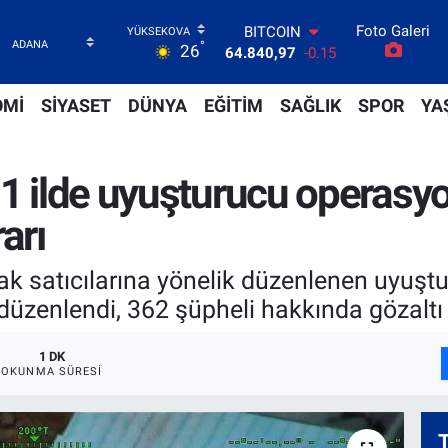
64.840,97
-0.15
Foto Galeri
DOLAR
°
26
47,7436
0.18
EURO
55,2510
0.32
OMİ
SİYASET
DÜNYA
EĞİTİM
SAĞLIK
SPOR
YA
STERLİN
64,4811
0.38
GRAM ALTIN
11 ilde uyuşturucu operasy
6660.55
0
BİST100
arı
13.779
-14
okak satıcılarına yönelik düzenlenen uyu
zenlendi, 362 şüpheli hakkında gözaltı ka
1 DK
OKUNMA SÜRESI