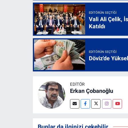
EDITÖRÜN SEÇTIĞI
Vali Ali Çelik,
Katıldı
EDITÖRÜN SEÇTIĞI
Döviz'de Yükse
EDITÖR
Erkan Çobanoğlu
Bunlar da ilginizi çekebilir