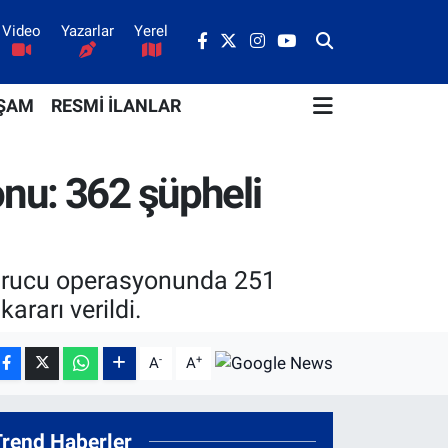
Video
Yazarlar
Yerel
ŞAM
RESMİ İLANLAR
onu: 362 şüpheli
şturucu operasyonunda 251
rarı verildi.
-
+
A
A
Trend Haberler