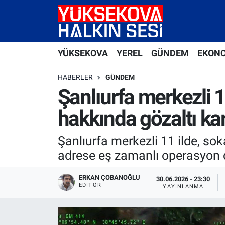
Yüksekova Nöbetçi Eczaneler
YÜKSEKOVA
YEREL
GÜNDEM
EKON
Yüksekova Hava Durumu
HABERLER
GÜNDEM
Yüksekova Trafik Yoğunluk Haritası
Şanlıurfa merkezli 
hakkında gözaltı kar
Süper Lig Puan Durumu ve Fikstür
Şanlıurfa merkezli 11 ilde, s
Tüm Manşetler
adrese eş zamanlı operasyon dü
Son Dakika Haberleri
ERKAN ÇOBANOĞLU
30.06.2026 - 23:30
EDITÖR
YAYINLANMA
Haber Arşivi