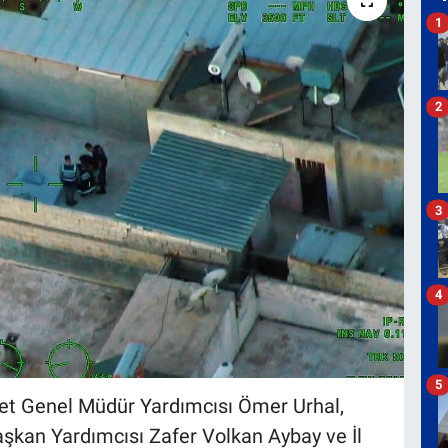
1
2
3
4
5
yet Genel Müdür Yardımcısı Ömer Urhal,
şkan Yardımcısı Zafer Volkan Aybay ve İl