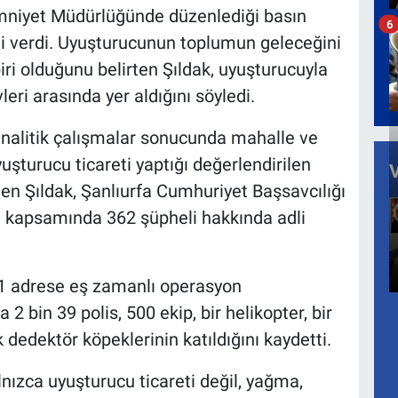
Emniyet Müdürlüğünde düzenlediği basın
6
lgi verdi. Uyuşturucunun toplumun geleceğini
ri olduğunu belirten Şıldak, uyuşturucuyla
eri arasında yer aldığını söyledi.
e analitik çalışmalar sonucunda mahalle ve
uşturucu ticareti yaptığı değerlendirilen
eden Şıldak, Şanlıurfa Cumhuriyet Başsavcılığı
 kapsamında 362 şüpheli hakkında adli
251 adrese eş zamanlı operasyon
2 bin 39 polis, 500 ekip, bir helikopter, bir
k dedektör köpeklerinin katıldığını kaydetti.
alnızca uyuşturucu ticareti değil, yağma,