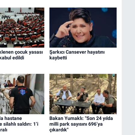
klenen çocuk yasası
Şarkıcı Cansever hayatını
abul edildi
kaybetti
da hastane
Bakan Yumaklı: "Son 24 yılda
silahlı saldırı: 1’i
milli park sayısını 696’ya
ralı
çıkardık"