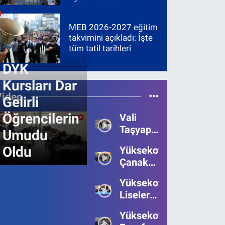
MEB 2026-2027 eğitim
takvimini açıkladı: İşte
tüm tatil tarihleri
DYK
Kursları Dar
Video
Gelirli
Öğrencilerin
Vali
Taşyapan,
Umudu
Heyelan
Oldu
Yüksekova’da
Bölgesinde
Çanakkale
İncelemelerde
Zaferi'nin
Bulundu
Yüksekova’da
111.Yılı
Liseler
Kutlandı
Arası
Yüksekova
Bilgi