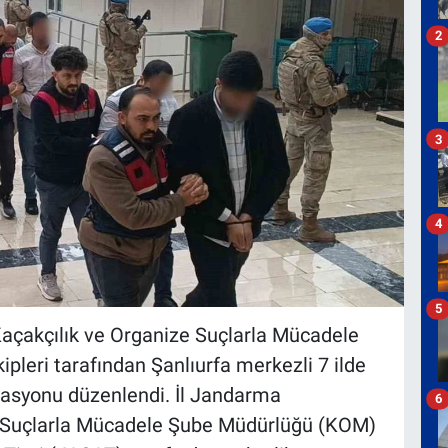
2
3
4
5
Kaçakçılık ve Organize Suçlarla Mücadele
eri tarafından Şanlıurfa merkezli 7 ilde
asyonu düzenlendi. İl Jandarma
6
e Suçlarla Mücadele Şube Müdürlüğü (KOM)