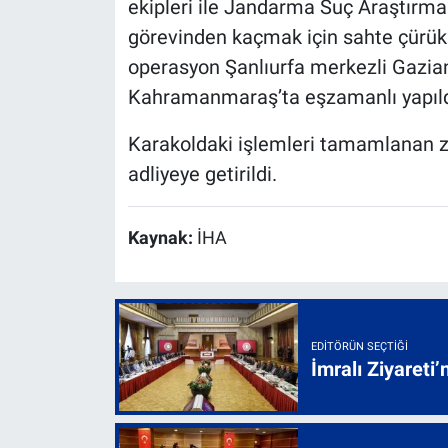
ekipleri ile Jandarma Suç Araştırma
görevinden kaçmak için sahte çürük 
operasyon Şanlıurfa merkezli Gazian
Kahramanmaraş’ta eşzamanlı yapıldı.
Karakoldaki işlemleri tamamlanan za
adliyeye getirildi.
Kaynak:
İHA
EDITÖRÜN SEÇTIĞI
İmralı Ziyareti’