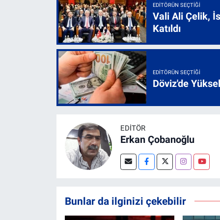
EDITÖRÜN SEÇTIĞI
Vali Ali Çelik,
Katıldı
EDITÖRÜN SEÇTIĞI
Döviz'de Yükse
EDITÖR
Erkan Çobanoğlu
Bunlar da ilginizi çekebilir