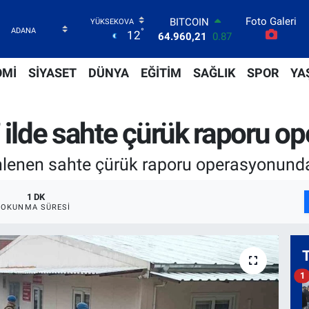
Foto Galeri
BITCOIN
°
12
64.960,21
0.87
DOLAR
47,7436
0.18
OMİ
SİYASET
DÜNYA
EĞİTİM
SAĞLIK
SPOR
YA
EURO
55,2510
0.32
STERLİN
 ilde sahte çürük raporu op
64,4811
0.38
GRAM ALTIN
6648.99
2.59
enlenen sahte çürük raporu operasyonunda 
BİST100
13.779
-14
1 DK
OKUNMA SÜRESI
1