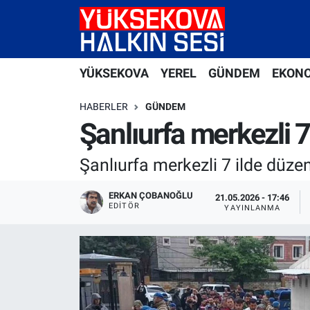
Yüksekova Nöbetçi Eczaneler
YÜKSEKOVA
YEREL
GÜNDEM
EKON
Yüksekova Hava Durumu
HABERLER
GÜNDEM
Yüksekova Trafik Yoğunluk Haritası
Şanlıurfa merkezli 7
Süper Lig Puan Durumu ve Fikstür
Şanlıurfa merkezli 7 ilde düz
Tüm Manşetler
ERKAN ÇOBANOĞLU
21.05.2026 - 17:46
EDITÖR
YAYINLANMA
Son Dakika Haberleri
Haber Arşivi