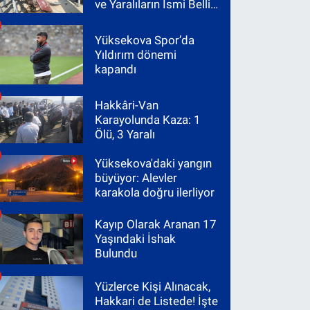
ve Yaralıların İsmi Belli
Oldu
Yüksekova Spor’da
Yıldırım dönemi
kapandı
Hakkâri-Van
Karayolunda Kaza: 1
Ölü, 3 Yaralı
Yüksekova'daki yangın
büyüyor: Alevler
karakola doğru ilerliyor
Kayıp Olarak Aranan 17
Yaşındaki İshak
Bulundu
Yüzlerce Kişi Alınacak,
Hakkari de Listede! İşte