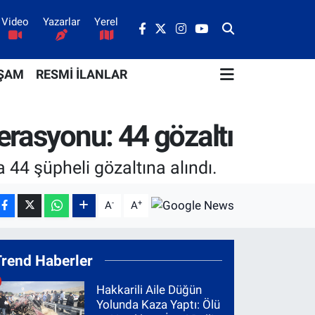
Video
Yazarlar
Yerel
ŞAM
RESMİ İLANLAR
erasyonu: 44 gözaltı
44 şüpheli gözaltına alındı.
-
+
A
A
Trend Haberler
Hakkarili Aile Düğün
Yolunda Kaza Yaptı: Ölü