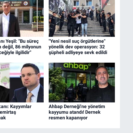
ı Yeşil: "Bu süreç
"Yeni nesil suç örgütlerine"
n değil, 86 milyonun
yönelik dev operasyon: 32
eğiyle ilgilidir"
şüpheli adliyeye sevk edildi
anı: Kayyımlar
Ahbap Derneği'ne yönetim
Demirtaş
kayyumu atandı! Dernek
cak
resmen kapanıyor