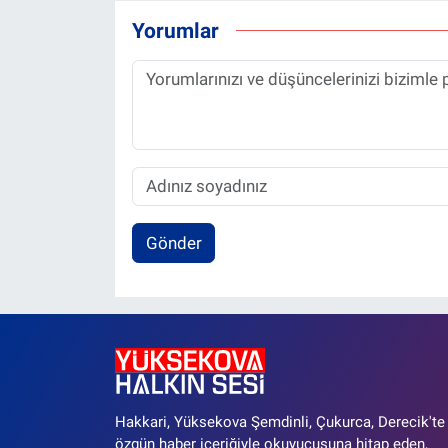
Yorumlar
Gönder
Hakkari, Yüksekova Şemdinli, Çukurca, Derecik'te
özgün haber içeriğiyle okuyucusuna hitap eden,