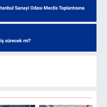
 İstanbul Sanayi Odası Meclis Toplantısına
liş sürecek mi?