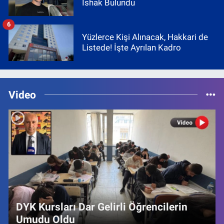
İshak Bulundu
6
Yüzlerce Kişi Alınacak, Hakkari de
Listede! İşte Ayrılan Kadro
Video
DYK Kursları Dar Gelirli Öğrencilerin
Umudu Oldu