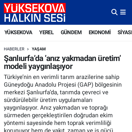
Yüksekova Nöbetçi Eczaneler
YÜKSEKOVA
YEREL
GÜNDEM
EKONOMİ
SİYAS
Yüksekova Hava Durumu
HABERLER
YAŞAM
Yüksekova Trafik Yoğunluk Haritası
Şanlıurfa’da ’anız yakmadan üretim’
modeli yaygınlaşıyor
Süper Lig Puan Durumu ve Fikstür
Türkiye’nin en verimli tarım arazilerine sahip
Tüm Manşetler
Güneydoğu Anadolu Projesi (GAP) bölgesinin
merkezi Şanlıurfa’da, tarımda çevreci ve
Son Dakika Haberleri
sürdürülebilir üretim uygulamaları
yaygınlaşıyor. Anız yakmadan ve toprağı
Haber Arşivi
sürmeden gerçekleştirilen doğrudan ekim
yöntemi sayesinde hem toprak verimliliği
korunuyor hem de yakıt, zaman ve iş gücü