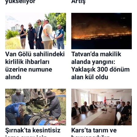
yükseliyor
Artış
Van Gölü sahilindeki
Tatvan’da makilik
kirlilik ihbarları
alanda yangını:
üzerine numune
Yaklaşık 300 dönüm
alındı
alan kül oldu
Şırnak’ta kesintisiz
Kars’ta tarım ve