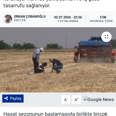
tasarrufu sağlanıyor.
ERKAN ÇOBANOĞLU
02.07.2026 - 22:56
3 DK
EDITÖR
YAYINLANMA
OKUNMA SÜRES
Paylaş
-
+
A
A
Hasat sezonunun başlamasıyla birlikte birçok