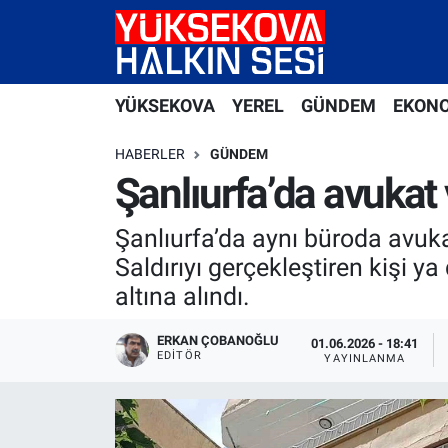
Yüksekova Nöbetçi Eczaneler
YÜKSEKOVA
YEREL
GÜNDEM
EKON
Yüksekova Hava Durumu
HABERLER
GÜNDEM
Yüksekova Trafik Yoğunluk Haritası
Şanlıurfa’da avukat 
Süper Lig Puan Durumu ve Fikstür
Şanlıurfa’da aynı büroda avukat
Saldırıyı gerçekleştiren kişi y
Tüm Manşetler
altına alındı.
Son Dakika Haberleri
ERKAN ÇOBANOĞLU
01.06.2026 - 18:41
EDITÖR
YAYINLANMA
Haber Arşivi