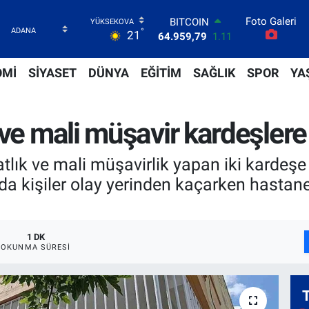
Foto Galeri
BITCOIN
°
21
64.959,79
1.11
DOLAR
47,7436
0.18
OMİ
SİYASET
DÜNYA
EĞİTİM
SAĞLIK
SPOR
YA
EURO
55,2510
0.32
STERLİN
ve mali müşavir kardeşlere s
64,4811
0.38
GRAM ALTIN
6660.55
0.03
lık ve mali müşavirlik yapan iki kardeşe s
BİST100
a da kişiler olay yerinden kaçarken hastan
13.779
-14
1 DK
OKUNMA SÜRESI