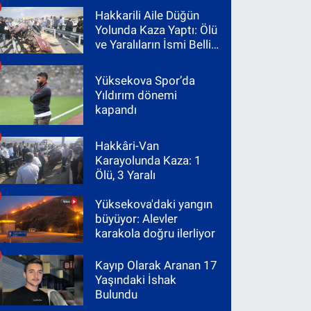
Hakkarili Aile Düğün
Yolunda Kaza Yaptı: Ölü
ve Yaralıların İsmi Belli
Oldu
Yüksekova Spor’da
Yıldırım dönemi
kapandı
Hakkâri-Van
Karayolunda Kaza: 1
Ölü, 3 Yaralı
Yüksekova'daki yangın
büyüyor: Alevler
karakola doğru ilerliyor
Kayıp Olarak Aranan 17
Yaşındaki İshak
Bulundu