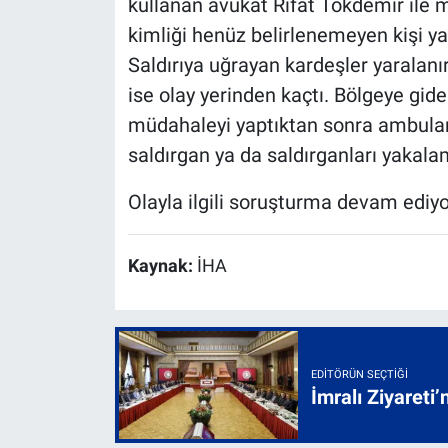
kullanan avukat Rıfat Tokdemir ile 
kimliği henüz belirlenemeyen kişi ya d
Saldırıya uğrayan kardeşler yaralanırk
ise olay yerinden kaçtı. Bölgeye giden
müdahaleyi yaptıktan sonra ambulans
saldırgan ya da saldırganları yakala
Olayla ilgili soruşturma devam ediyo
Kaynak:
İHA
EDITÖRÜN SEÇTIĞI
İmralı Ziyareti’