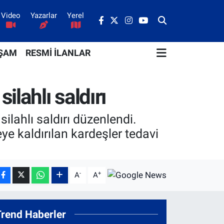
Video
Yazarlar
Yerel
ŞAM
RESMİ İLANLAR
ilahlı saldırı
ilahlı saldırı düzenlendi.
eye kaldırılan kardeşler tedavi
-
+
A
A
Trend Haberler