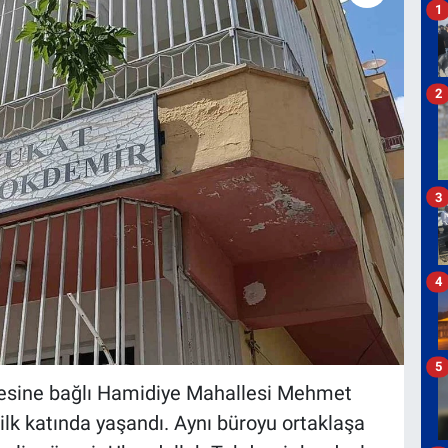
1
2
3
4
5
 ilçesine bağlı Hamidiye Mahallesi Mehmet
 ilk katında yaşandı. Aynı büroyu ortaklaşa