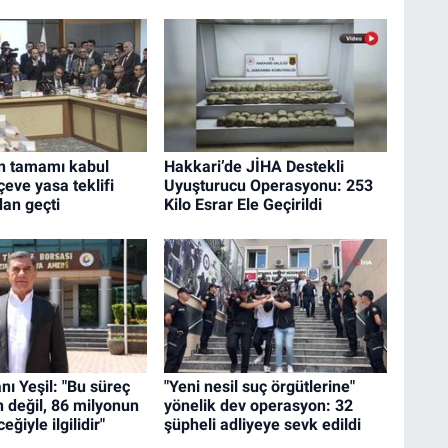
n tamamı kabul
Hakkari’de JİHA Destekli
çeve yasa teklifi
Uyuşturucu Operasyonu: 253
an geçti
Kilo Esrar Ele Geçirildi
ı Yeşil: "Bu süreç
"Yeni nesil suç örgütlerine"
n değil, 86 milyonun
yönelik dev operasyon: 32
eğiyle ilgilidir"
şüpheli adliyeye sevk edildi