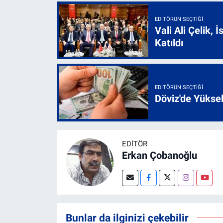
EDITÖRÜN SEÇTIĞI
Vali Ali Çelik,
Katıldı
EDITÖRÜN SEÇTIĞI
Döviz'de Yükse
EDITÖR
Erkan Çobanoğlu
Bunlar da ilginizi çekebilir