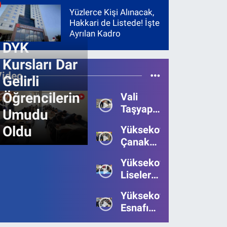
Yüzlerce Kişi Alınacak,
Hakkari de Listede! İşte
Ayrılan Kadro
DYK
Kursları Dar
Video
Gelirli
Öğrencilerin
Vali
Taşyapan,
Umudu
Heyelan
Oldu
Yüksekova’da
Bölgesinde
Çanakkale
İncelemelerde
Zaferi'nin
Bulundu
Yüksekova’da
111.Yılı
Liseler
Kutlandı
Arası
Yüksekova
Bilgi
Esnafı
Yarışmasının
Bayrama
Birincisi