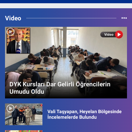
Video
DYK Kursları Dar Gelirli Öğrencilerin
Umudu Oldu
Vali Taşyapan, Heyelan Bölgesinde
İncelemelerde Bulundu