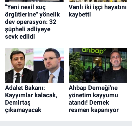
"Yeni nesil suç
Vanlı iki işçi hayatını
örgütlerine" yönelik
kaybetti
dev operasyon: 32
şüpheli adliyeye
sevk edildi
Adalet Bakanı:
Ahbap Derneği'ne
Kayyımlar kalacak,
yönetim kayyumu
Demirtaş
atandı! Dernek
çıkamayacak
resmen kapanıyor