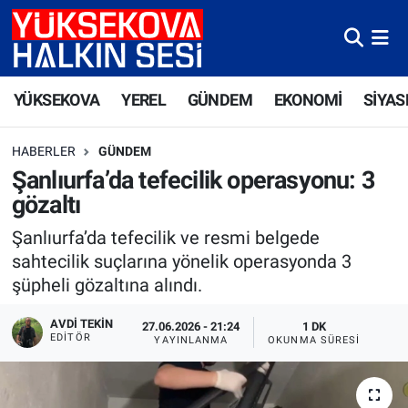
Yüksekova Nöbetçi Eczaneler
YÜKSEKOVA
YEREL
GÜNDEM
EKONOMİ
SİYAS
Yüksekova Hava Durumu
HABERLER
GÜNDEM
Yüksekova Trafik Yoğunluk Haritası
Şanlıurfa’da tefecilik operasyonu: 3
gözaltı
Süper Lig Puan Durumu ve Fikstür
Şanlıurfa’da tefecilik ve resmi belgede
Tüm Manşetler
sahtecilik suçlarına yönelik operasyonda 3
şüpheli gözaltına alındı.
Son Dakika Haberleri
AVDI TEKIN
27.06.2026 - 21:24
1 DK
EDITÖR
YAYINLANMA
OKUNMA SÜRESI
Haber Arşivi