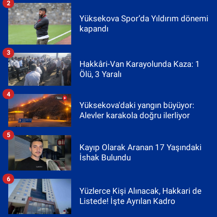
2
Yüksekova Spor’da Yıldırım dönemi
kapandı
3
Hakkâri-Van Karayolunda Kaza: 1
Ölü, 3 Yaralı
4
Yüksekova'daki yangın büyüyor:
Alevler karakola doğru ilerliyor
5
Kayıp Olarak Aranan 17 Yaşındaki
İshak Bulundu
6
Yüzlerce Kişi Alınacak, Hakkari de
Listede! İşte Ayrılan Kadro