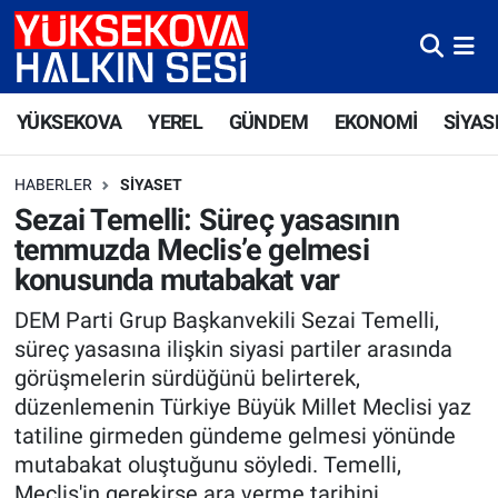
Yüksekova Nöbetçi Eczaneler
YÜKSEKOVA
YEREL
GÜNDEM
EKONOMİ
SİYAS
Yüksekova Hava Durumu
HABERLER
SIYASET
Yüksekova Trafik Yoğunluk Haritası
Sezai Temelli: Süreç yasasının
temmuzda Meclis’e gelmesi
Süper Lig Puan Durumu ve Fikstür
konusunda mutabakat var
Tüm Manşetler
DEM Parti Grup Başkanvekili Sezai Temelli,
süreç yasasına ilişkin siyasi partiler arasında
Son Dakika Haberleri
görüşmelerin sürdüğünü belirterek,
düzenlemenin Türkiye Büyük Millet Meclisi yaz
Haber Arşivi
tatiline girmeden gündeme gelmesi yönünde
mutabakat oluştuğunu söyledi. Temelli,
Meclis'in gerekirse ara verme tarihini