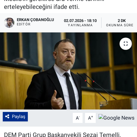
erteleyebileceğini ifade etti.
ERKAN ÇOBANOĞLU
02.07.2026 - 18:10
2 DK
EDITÖR
YAYINLANMA
OKUNMA SÜRES
Paylaş
-
+
A
A
DEM Parti Grup Başkanvekili Sezai Temelli,