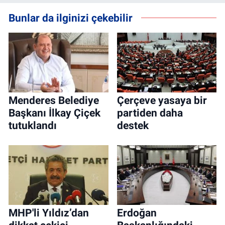
Bunlar da ilginizi çekebilir
Menderes Belediye
Çerçeve yasaya bir
Başkanı İlkay Çiçek
partiden daha
tutuklandı
destek
MHP'li Yıldız’dan
Erdoğan