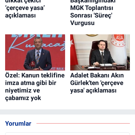
dikkat çekici
Başkanlığındaki
‘çerçeve yasa’
MGK Toplantısı
açıklaması
Sonrası 'Süreç'
Vurgusu
Özel: Kanun teklifine
Adalet Bakanı Akın
imza atma gibi bir
Gürlek'ten 'çerçeve
niyetimiz ve
yasa' açıklaması
çabamız yok
Yorumlar