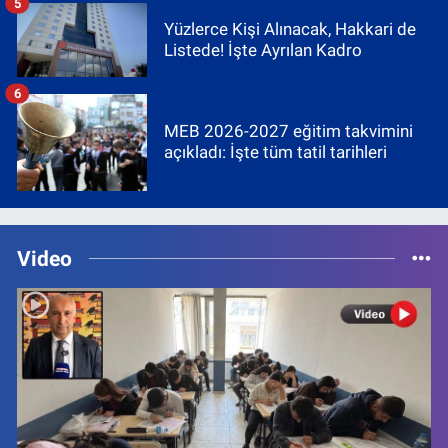
5
Yüzlerce Kişi Alınacak, Hakkari de
Listede! İşte Ayrılan Kadro
6
MEB 2026-2027 eğitim takvimini
açıkladı: İşte tüm tatil tarihleri
Video