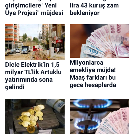
girişimcilere "Yeni
lira 43 kuruş zam
Üye Projesi" müjdesi
bekleniyor
Milyonlarca
Dicle Elektrik’in 1,5
emekliye müjde!
milyar TL’lik Artuklu
Maaş farkları bu
yatırımında sona
gece hesaplarda
gelindi