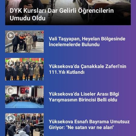
DYK Kursları Dar Gelirli Öğrencilerin
Umudu Oldu
Vali Taşyapan, Heyelan Bölgesinde
İncelemelerde Bulundu
Yüksekova’da Çanakkale Zaferi'nin
111.Yılı Kutlandı
Yüksekova’da Liseler Arası Bilgi
Yarışmasının Birincisi Belli oldu
Yüksekova Esnafı Bayrama Umutsuz
Giriyor: "Ne satan var ne alan"