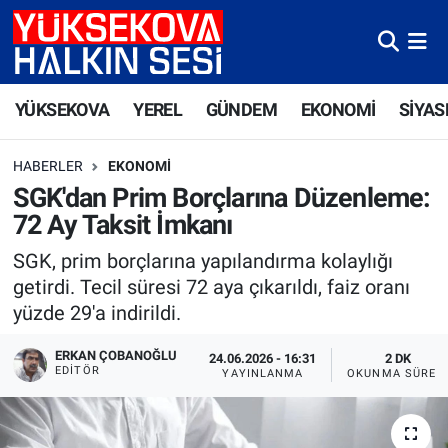
Yüksekova Nöbetçi Eczaneler
YÜKSEKOVA
YEREL
GÜNDEM
EKONOMİ
SİYAS
Yüksekova Hava Durumu
HABERLER
EKONOMI
Yüksekova Trafik Yoğunluk Haritası
SGK'dan Prim Borçlarına Düzenleme:
72 Ay Taksit İmkanı
Süper Lig Puan Durumu ve Fikstür
SGK, prim borçlarına yapılandırma kolaylığı
Tüm Manşetler
getirdi. Tecil süresi 72 aya çıkarıldı, faiz oranı
yüzde 29'a indirildi.
Son Dakika Haberleri
ERKAN ÇOBANOĞLU
24.06.2026 - 16:31
2 DK
EDITÖR
YAYINLANMA
OKUNMA SÜRES
Haber Arşivi