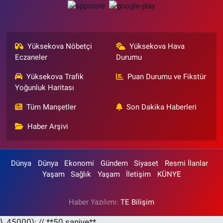
Yüksekova Nöbetçi
Yüksekova Hava
Eczaneler
Durumu
Yüksekova Trafik
Puan Durumu ve Fikstür
Yoğunluk Haritası
Tüm Manşetler
Son Dakika Haberleri
Haber Arşivi
Dünya
Dünya
Ekonomi
Gündem
Siyaset
Resmi İlanlar
Yaşam
Sağlık
Yaşam
İletişim
KÜNYE
Haber Yazılımı:
TE Bilişim
}, 45000); // **50 saniye**