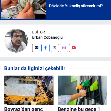
Döviz'de Yükseliş sürecek mi?
EDITÖR
Erkan Çobanoğlu
Bunlar da ilginizi çekebilir
Boyraz’dan genç
Benzine bu gece 1