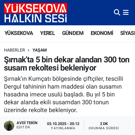
Yüksekova Nöbetçi Eczaneler
YÜKSEKOVA
YEREL
GÜNDEM
EKONOMİ
SİYAS
Yüksekova Hava Durumu
HABERLER
YAŞAM
Yüksekova Trafik Yoğunluk Haritası
Şırnak’ta 5 bin dekar alandan 300 ton
susam rekoltesi bekleniyor
Süper Lig Puan Durumu ve Fikstür
Şırnak’ın Kumçatı bölgesinde çiftçiler, tescilli
Tüm Manşetler
Dergul tahininin ham maddesi olan susamın
hasadına imece usulü başladı. Bu yıl 5 bin
Son Dakika Haberleri
dekar alanda ekili susamdan 300 tonun
üzerinde rekolte bekleniyor.
Haber Arşivi
AVDI TEKIN
03.10.2025 - 20:12
2 DK
EDITÖR
YAYINLANMA
OKUNMA SÜRESI