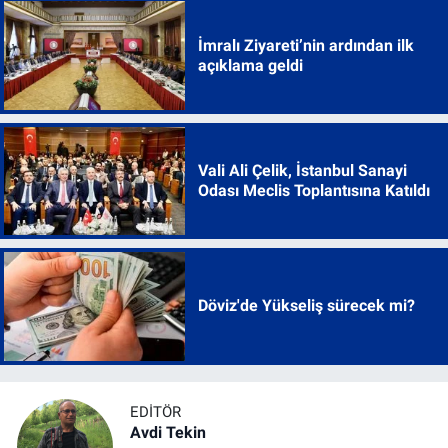
İmralı Ziyareti’nin ardından ilk
açıklama geldi
Vali Ali Çelik, İstanbul Sanayi
Odası Meclis Toplantısına Katıldı
Döviz'de Yükseliş sürecek mi?
EDITÖR
Avdi Tekin