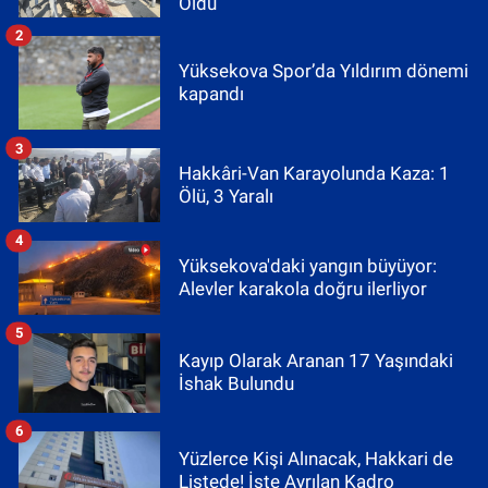
Oldu
2
Yüksekova Spor’da Yıldırım dönemi
kapandı
3
Hakkâri-Van Karayolunda Kaza: 1
Ölü, 3 Yaralı
4
Yüksekova'daki yangın büyüyor:
Alevler karakola doğru ilerliyor
5
Kayıp Olarak Aranan 17 Yaşındaki
İshak Bulundu
6
Yüzlerce Kişi Alınacak, Hakkari de
Listede! İşte Ayrılan Kadro