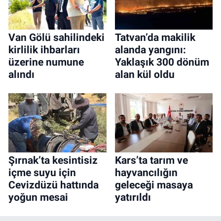
Van Gölü sahilindeki
Tatvan’da makilik
kirlilik ihbarları
alanda yangını:
üzerine numune
Yaklaşık 300 dönüm
alındı
alan kül oldu
Şırnak’ta kesintisiz
Kars’ta tarım ve
içme suyu için
hayvancılığın
Cevizdüzü hattında
geleceği masaya
yoğun mesai
yatırıldı