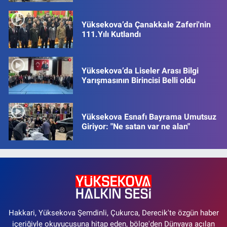
Yüksekova’da Çanakkale Zaferi'nin
111.Yılı Kutlandı
Yüksekova’da Liseler Arası Bilgi
Yarışmasının Birincisi Belli oldu
Yüksekova Esnafı Bayrama Umutsuz
Giriyor: "Ne satan var ne alan"
Hakkari, Yüksekova Şemdinli, Çukurca, Derecik'te özgün haber
içeriğiyle okuyucusuna hitap eden, bölge'den Dünyaya açılan