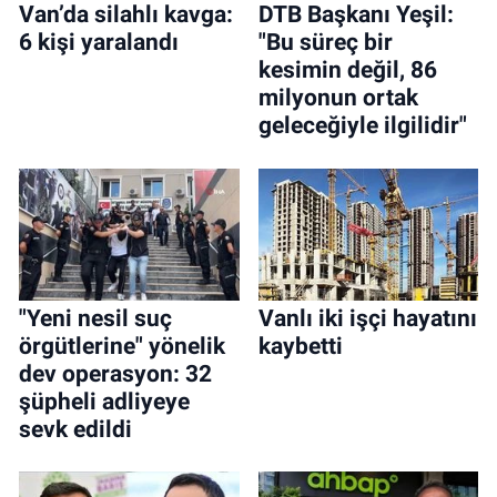
Van’da silahlı kavga:
DTB Başkanı Yeşil:
6 kişi yaralandı
"Bu süreç bir
kesimin değil, 86
milyonun ortak
geleceğiyle ilgilidir"
"Yeni nesil suç
Vanlı iki işçi hayatını
örgütlerine" yönelik
kaybetti
dev operasyon: 32
şüpheli adliyeye
sevk edildi