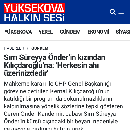
Yüksekova Nöbetçi Eczaneler
YÜKSEKOVA
YEREL
GÜNDEM
EKONOMİ
SİYAS
Yüksekova Hava Durumu
HABERLER
GÜNDEM
Yüksekova Trafik Yoğunluk Haritası
Sırrı Süreyya Önder’in kızından
Kılıçdaroğlu’na: ‘Herkesin ahı
Süper Lig Puan Durumu ve Fikstür
üzerinizdedir’
Tüm Manşetler
Mahkeme kararı ile CHP Genel Başkanlığı
görevine getirilen Kemal Kılıçdaroğlu’nun
Son Dakika Haberleri
katıldığı bir programda dokunulmazlıkların
kaldırılmasına yönelik sözlerine tepki gösteren
Haber Arşivi
Ceren Önder Kandemir, babası Sırrı Süreyya
Önder’in kürsü dışındaki bir beyanı nedeniyle
cezaevine girdiğini hatırlatarak,