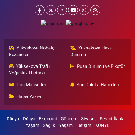
Yüksekova Nöbetçi
Yüksekova Hava
Eczaneler
Durumu
Yüksekova Trafik
Puan Durumu ve Fikstür
Yoğunluk Haritası
Tüm Manşetler
Son Dakika Haberleri
Haber Arşivi
Dünya
Dünya
Ekonomi
Gündem
Siyaset
Resmi İlanlar
Yaşam
Sağlık
Yaşam
İletişim
KÜNYE