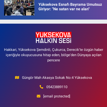
Yüksekova Esnafı Bayrama Umutsuz
Giriyor: "Ne satan var ne alan"
Hakkari, Yüksekova Şemdinli, Çukurca, Derecik'te özgün haber
içeriğiyle okuyucusuna hitap eden, bölge'den Dünyaya açılan
pencere
Güngör Mah Akasya Sokak No:4 Yüksekova
05423889110
[email protected]