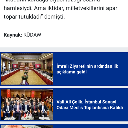
hamlesiydi. Ama iktidar, milletvekillerini apar
topar tutukladı” demişti.
Kaynak:
RÛDAW
İmralı Ziyareti’nin ardından ilk
açıklama geldi
Vali Ali Çelik, İstanbul Sanayi
Odası Meclis Toplantısına Katıldı