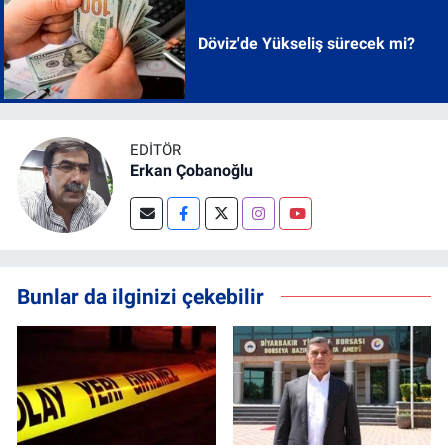
Döviz'de Yükseliş sürecek mi?
EDITÖR
Erkan Çobanoğlu
Bunlar da ilginizi çekebilir