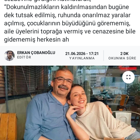
“Dokunulmazlıkların kaldırılmasından bugüne
dek tutsak edilmiş, ruhunda onarılmaz yaralar
açılmış, çocuklarının büyüdüğünü görememiş,
aile üyelerini toprağa vermiş ve cenazesine bile
gidememiş herkesin ah
ERKAN ÇOBANOĞLU
21.06.2026 - 17:21
2 DK
EDITÖR
YAYINLANMA
OKUNMA SÜRES