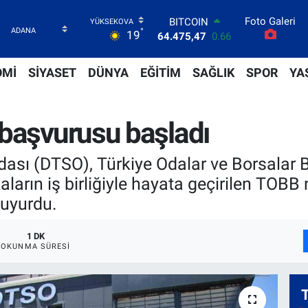
64.475,47
0.66
Foto Galeri
DOLAR
°
19
47,5971
0.05
EURO
55,1336
0.18
OMİ
SİYASET
DÜNYA
EĞİTİM
SAĞLIK
SPOR
YA
STERLİN
64,2534
0.22
GRAM ALTIN
 başvurusu başladı
6527.85
0.54
BİST100
13.703
0
dası (DTSO), Türkiye Odalar ve Borsalar Bi
arın iş birliğiyle hayata geçirilen TOBB 
duyurdu.
1 DK
OKUNMA SÜRESI