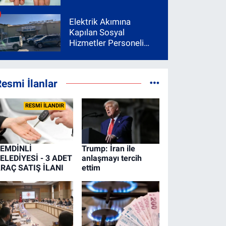
Elektrik Akımına
Kapılan Sosyal
Hizmetler Personeli
Yoğun Bakıma Alındı
esmi İlanlar
RESMİ İLANDIR
EMDİNLİ
Trump: İran ile
ELEDİYESİ - 3 ADET
anlaşmayı tercih
RAÇ SATIŞ İLANI
ettim