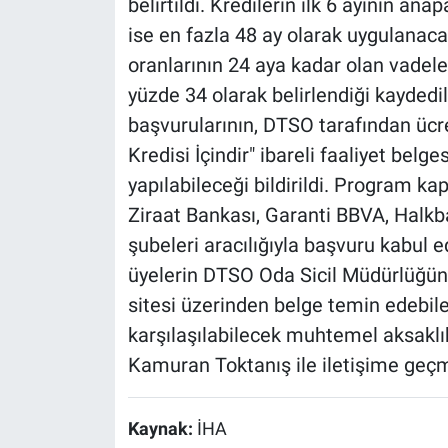
belirtildi. Kredilerin ilk 6 ayının a
ise en fazla 48 ay olarak uygulanacağ
oranlarının 24 aya kadar olan vadele
yüzde 34 olarak belirlendiği kayded
başvurularının, DTSO tarafından üc
Kredisi İçindir" ibareli faaliyet belg
yapılabileceği bildirildi. Program 
Ziraat Bankası, Garanti BBVA, Halkba
şubeleri aracılığıyla başvuru kabul e
üyelerin DTSO Oda Sicil Müdürlüğün
sitesi üzerinden belge temin edebil
karşılaşılabilecek muhtemel aksaklı
Kamuran Toktanış ile iletişime geçm
Kaynak:
İHA