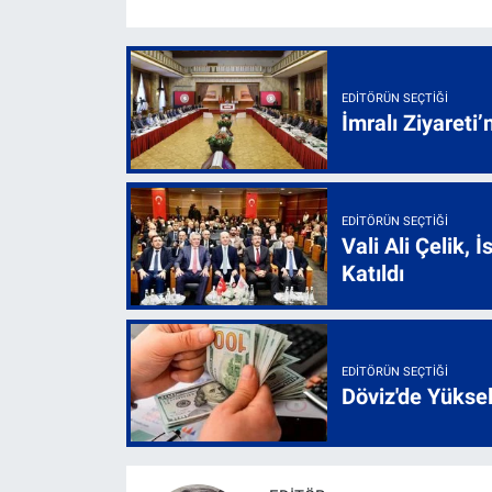
EDITÖRÜN SEÇTIĞI
İmralı Ziyareti’
EDITÖRÜN SEÇTIĞI
Vali Ali Çelik,
Katıldı
EDITÖRÜN SEÇTIĞI
Döviz'de Yükse