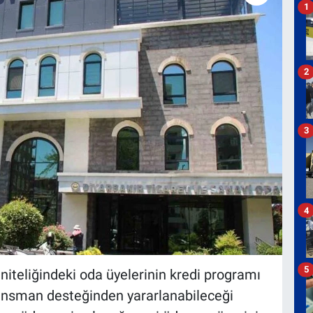
1
2
3
4
5
iteliğindeki oda üyelerinin kredi programı
ansman desteğinden yararlanabileceği