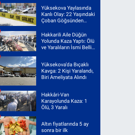
Yüksekova Yaylasında
Kanlı Olay: 22 Yaşındaki
Çoban Göğsünden
Vuruldu
Hakkarili Aile Düğün
Yolunda Kaza Yaptı: Ölü
ve Yaralıların İsmi Belli
Oldu
Yüksekova’da Bıçaklı
Kavga: 2 Kişi Yaralandı,
Biri Ameliyata Alındı
Hakkâri-Van
Karayolunda Kaza: 1
Ölü, 3 Yaralı
Altın fiyatlarında 5 ay
sonra bir ilk