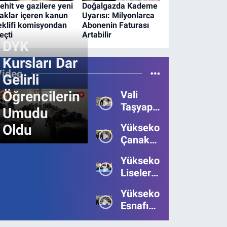
ehit ve gazilere yeni
Doğalgazda Kademe
aklar içeren kanun
Uyarısı: Milyonlarca
eklifi komisyondan
Abonenin Faturası
eçti
Artabilir
DYK
Kursları Dar
Video
Gelirli
Öğrencilerin
Vali
Taşyapan,
Umudu
Heyelan
Oldu
Yüksekova’da
Bölgesinde
Çanakkale
İncelemelerde
Zaferi'nin
Bulundu
Yüksekova’da
111.Yılı
Liseler
Kutlandı
Arası
Yüksekova
Bilgi
Esnafı
Yarışmasının
Bayrama
Birincisi