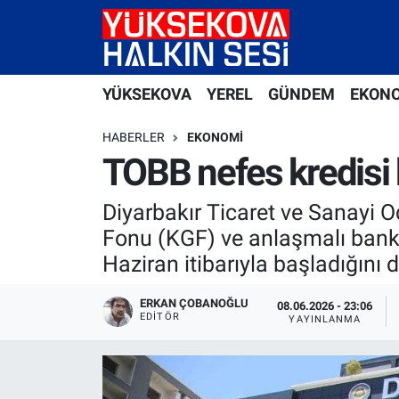
Yüksekova Nöbetçi Eczaneler
YÜKSEKOVA
YEREL
GÜNDEM
EKON
Yüksekova Hava Durumu
HABERLER
EKONOMI
Yüksekova Trafik Yoğunluk Haritası
TOBB nefes kredisi
Süper Lig Puan Durumu ve Fikstür
Diyarbakır Ticaret ve Sanayi O
Fonu (KGF) ve anlaşmalı bankal
Tüm Manşetler
Haziran itibarıyla başladığını 
Son Dakika Haberleri
ERKAN ÇOBANOĞLU
08.06.2026 - 23:06
EDITÖR
YAYINLANMA
Haber Arşivi