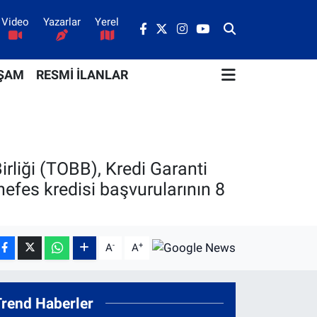
Video
Yazarlar
Yerel
ŞAM
RESMİ İLANLAR
rliği (TOBB), Kredi Garanti
nefes kredisi başvurularının 8
-
+
A
A
Trend Haberler