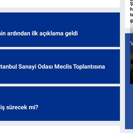
Ş
h
t
g
nin ardından ilk açıklama geldi
 İstanbul Sanayi Odası Meclis Toplantısına
liş sürecek mi?