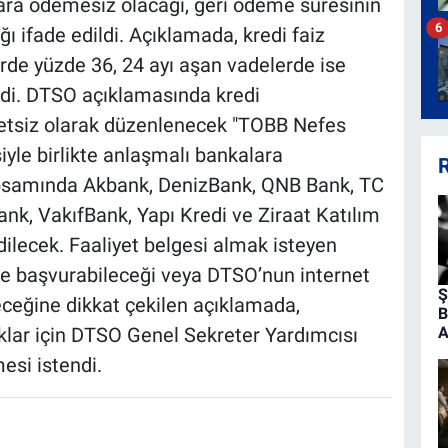
napara ödemesiz olacağı, geri ödeme süresinin
6
ı ifade edildi. Açıklamada, kredi faiz
rde yüzde 36, 24 ayı aşan vadelerde ise
ildi. DTSO açıklamasında kredi
retsiz olarak düzenlenecek "TOBB Nefes
esiyle birlikte anlaşmalı bankalara
R
kapsamında Akbank, DenizBank, QNB Bank, TC
nk, VakıfBank, Yapı Kredi ve Ziraat Katılım
dilecek. Faaliyet belgesi almak isteyen
e başvurabileceği veya DTSO’nun internet
Ş
eceğine dikkat çekilen açıklamada,
B
klar için DTSO Genel Sekreter Yardımcısı
A
esi istendi.