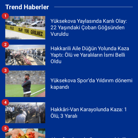
Trend Haberler
1
Yüksekova Yaylasında Kanlı Olay:
22 Yaşındaki Çoban Göğsünden
Vuruldu
2
Hakkarili Aile Düğün Yolunda Kaza
Yaptı: Ölü ve Yaralıların İsmi Belli
Oldu
3
Yüksekova Spor’da Yıldırım dönemi
kapandı
4
Hakkâri-Van Karayolunda Kaza: 1
Ölü, 3 Yaralı
5