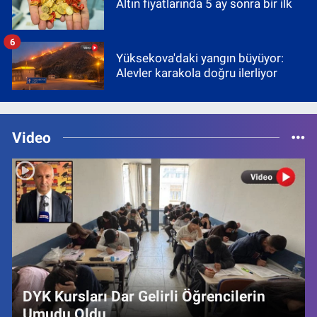
Altın fiyatlarında 5 ay sonra bir ilk
6
Yüksekova'daki yangın büyüyor:
Alevler karakola doğru ilerliyor
Video
DYK Kursları Dar Gelirli Öğrencilerin
Umudu Oldu