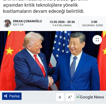
açısından kritik teknolojilere yönelik
kısıtlamaların devam edeceği belirtildi.
ERKAN ÇOBANOĞLU
13.05.2026 - 20:36
2 DK
EDITÖR
YAYINLANMA
OKUNMA SÜRES
Paylaş
-
+
A
A