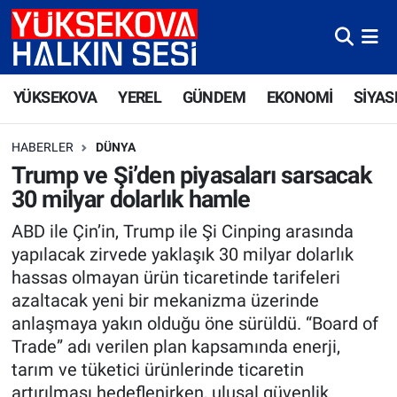
Yüksekova Nöbetçi Eczaneler
YÜKSEKOVA
YEREL
GÜNDEM
EKONOMİ
SİYAS
Yüksekova Hava Durumu
HABERLER
DÜNYA
Yüksekova Trafik Yoğunluk Haritası
Trump ve Şi’den piyasaları sarsacak
30 milyar dolarlık hamle
Süper Lig Puan Durumu ve Fikstür
ABD ile Çin’in, Trump ile Şi Cinping arasında
Tüm Manşetler
yapılacak zirvede yaklaşık 30 milyar dolarlık
hassas olmayan ürün ticaretinde tarifeleri
Son Dakika Haberleri
azaltacak yeni bir mekanizma üzerinde
anlaşmaya yakın olduğu öne sürüldü. “Board of
Haber Arşivi
Trade” adı verilen plan kapsamında enerji,
tarım ve tüketici ürünlerinde ticaretin
artırılması hedeflenirken, ulusal güvenlik