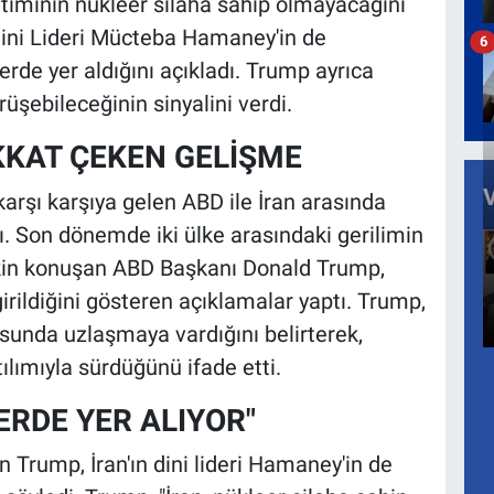
timinin nükleer silaha sahip olmayacağını
 Dini Lideri Mücteba Hamaney'in de
6
rde yer aldığını açıkladı. Trump ayrıca
şebileceğinin sinyalini verdi.
KKAT ÇEKEN GELİŞME
karşı karşıya gelen ABD ile İran arasında
ı. Son dönemde iki ülke arasındaki gerilimin
şkin konuşan ABD Başkanı Donald Trump,
girildiğini gösteren açıklamalar yaptı. Trump,
sunda uzlaşmaya vardığını belirterek,
ılımıyla sürdüğünü ifade etti.
RDE YER ALIYOR"
rump, İran'ın dini lideri Hamaney'in de