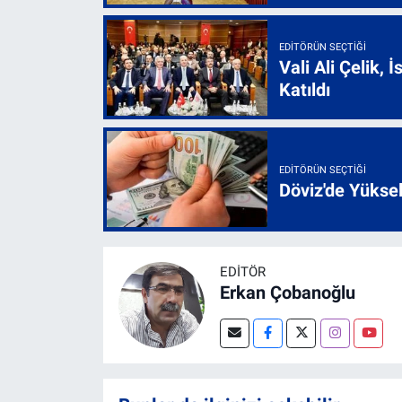
EDITÖRÜN SEÇTIĞI
Vali Ali Çelik,
Katıldı
EDITÖRÜN SEÇTIĞI
Döviz'de Yükse
EDITÖR
Erkan Çobanoğlu