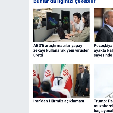
Bunlar da ilginizi çekebilir
ABD'li araştırmacılar yapay
Pezeşkiya
zekayı kullanarak yeni virüsler
ayakta kal
üretti
sayesinde 
İran'dan Hürmüz açıklaması
Trump: Paz
müzakerel
başlayaca