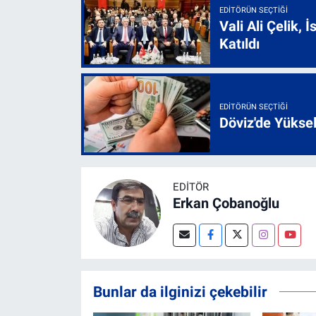
EDITÖRÜN SEÇTIĞI
Vali Ali Çelik,
Katıldı
EDITÖRÜN SEÇTIĞI
Döviz'de Yükse
EDITÖR
Erkan Çobanoğlu
Bunlar da ilginizi çekebilir