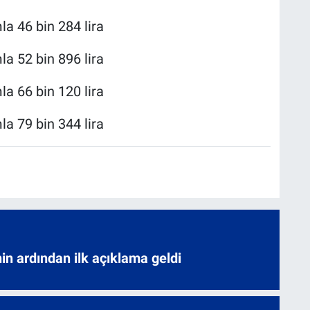
mla 46 bin 284 lira
mla 52 bin 896 lira
mla 66 bin 120 lira
mla 79 bin 344 lira
nin ardından ilk açıklama geldi