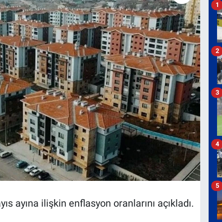
1
2
3
4
5
ıs ayına ilişkin enflasyon oranlarını açıkladı.