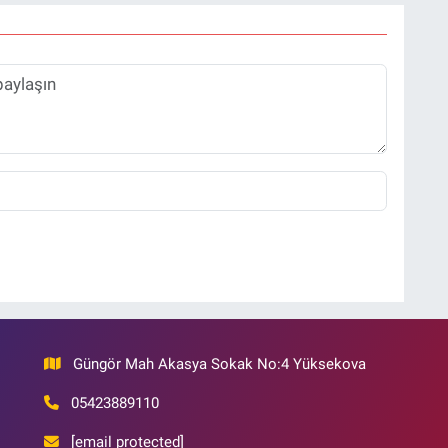
Güngör Mah Akasya Sokak No:4 Yüksekova
05423889110
[email protected]