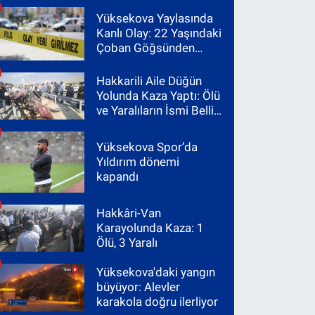
Yüksekova Yaylasında
Kanlı Olay: 22 Yaşındaki
Çoban Göğsünden
Vuruldu
Hakkarili Aile Düğün
Yolunda Kaza Yaptı: Ölü
ve Yaralıların İsmi Belli
Oldu
Yüksekova Spor’da
Yıldırım dönemi
kapandı
Hakkâri-Van
Karayolunda Kaza: 1
Ölü, 3 Yaralı
Yüksekova'daki yangın
büyüyor: Alevler
karakola doğru ilerliyor