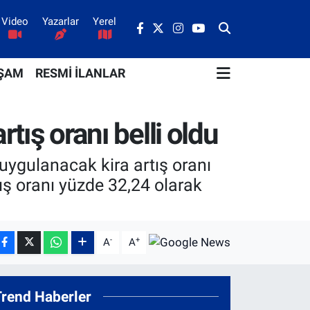
Video
Yazarlar
Yerel
ŞAM
RESMİ İLANLAR
rtış oranı belli oldu
 uygulanacak kira artış oranı
rtış oranı yüzde 32,24 olarak
-
+
A
A
Trend Haberler