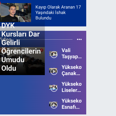
Kayıp Olarak Aranan 17
Yaşındaki İshak
Bulundu
DYK
Kursları Dar
Video
Gelirli
Öğrencilerin
Vali
Taşyapan,
Umudu
Heyelan
Oldu
Yüksekova’da
Bölgesinde
Çanakkale
İncelemelerde
Zaferi'nin
Bulundu
Yüksekova’da
111.Yılı
Liseler
Kutlandı
Arası
Yüksekova
Bilgi
Esnafı
Yarışmasının
Bayrama
Birincisi