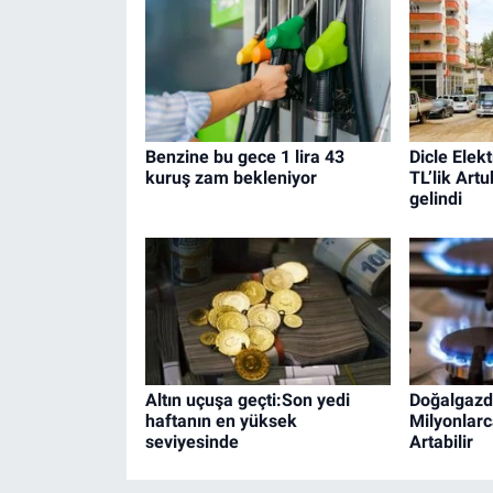
Benzine bu gece 1 lira 43
Dicle Elekt
kuruş zam bekleniyor
TL’lik Art
gelindi
Altın uçuşa geçti:Son yedi
Doğalgazd
haftanın en yüksek
Milyonlarc
seviyesinde
Artabilir