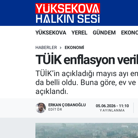
Yüksekova Nöbetçi Eczaneler
YÜKSEKOVA
YEREL
GÜNDEM
EKON
Yüksekova Hava Durumu
HABERLER
EKONOMI
Yüksekova Trafik Yoğunluk Haritası
TÜİK enflasyon verile
Süper Lig Puan Durumu ve Fikstür
TÜİK’in açıkladığı mayıs ayı en
da belli oldu. Buna göre, ev ve 
Tüm Manşetler
açıklandı.
Son Dakika Haberleri
ERKAN ÇOBANOĞLU
05.06.2026 - 11:10
EDITÖR
YAYINLANMA
Haber Arşivi