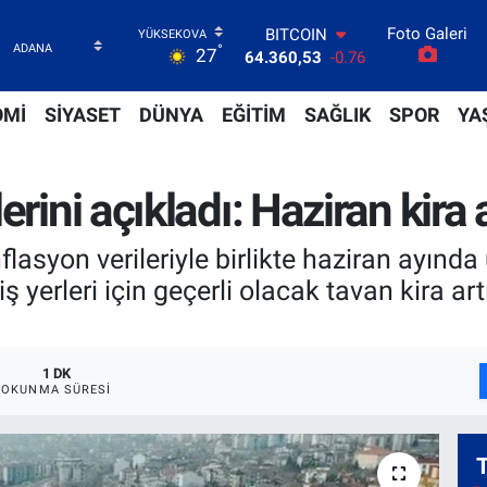
64.360,53
-0.76
Foto Galeri
DOLAR
°
27
47,7069
0.17
EURO
55,0265
0.01
OMİ
SİYASET
DÜNYA
EĞİTİM
SAĞLIK
SPOR
YA
STERLİN
64,1897
0.02
GRAM ALTIN
rini açıkladı: Haziran kira a
6618.49
2.12
BİST100
13.887
64
flasyon verileriyle birlikte haziran ayında
iş yerleri için geçerli olacak tavan kira a
1 DK
OKUNMA SÜRESI