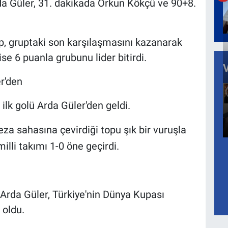
rda Güler, 31. dakikada Orkun Kökçü ve 90+8.
kip, gruptaki son karşılaşmasını kazanarak
e 6 puanla grubunu lider bitirdi.
r'den
ilk golü Arda Güler'den geldi.
eza sahasına çevirdiği topu şık bir vuruşla
lli takımı 1-0 öne geçirdi.
 Arda Güler, Türkiye'nin Dünya Kupası
 oldu.