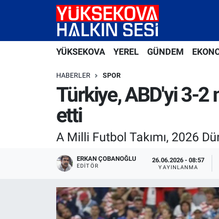
Yüksekova Nöbetçi Eczaneler
YÜKSEKOVA
YEREL
GÜNDEM
EKON
Yüksekova Hava Durumu
HABERLER
SPOR
Yüksekova Trafik Yoğunluk Haritası
Türkiye, ABD'yi 3-2 
etti
Süper Lig Puan Durumu ve Fikstür
A Milli Futbol Takımı, 2026 D
Tüm Manşetler
ERKAN ÇOBANOĞLU
26.06.2026 - 08:57
Son Dakika Haberleri
EDITÖR
YAYINLANMA
Haber Arşivi