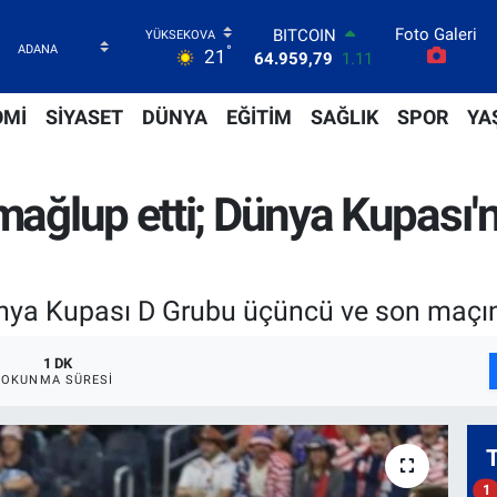
Foto Galeri
BITCOIN
°
21
64.959,79
1.11
DOLAR
47,7436
0.18
OMİ
SİYASET
DÜNYA
EĞİTİM
SAĞLIK
SPOR
YA
EURO
55,2510
0.32
STERLİN
mağlup etti; Dünya Kupası'n
64,4811
0.38
GRAM ALTIN
6660.55
0.03
BİST100
13.779
-14
ünya Kupası D Grubu üçüncü ve son maçın
1 DK
OKUNMA SÜRESI
1