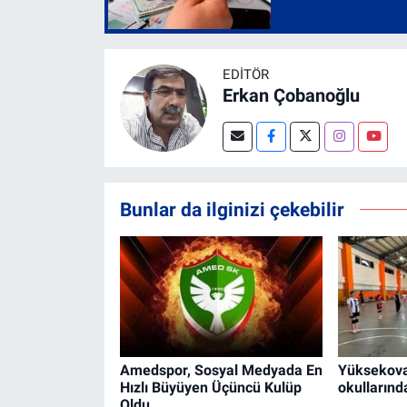
EDITÖR
Erkan Çobanoğlu
Bunlar da ilginizi çekebilir
Amedspor, Sosyal Medyada En
Yüksekova
Hızlı Büyüyen Üçüncü Kulüp
okullarınd
Oldu