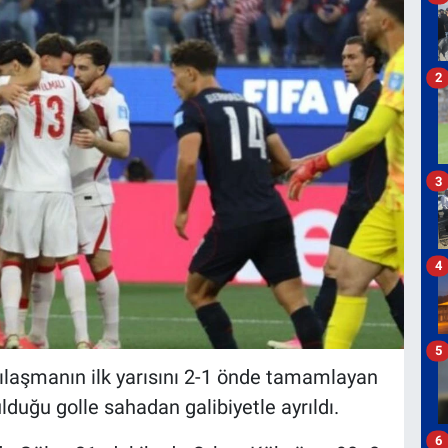
2
3
4
5
ılaşmanın ilk yarısını 2-1 önde tamamlayan
lduğu golle sahadan galibiyetle ayrıldı.
6