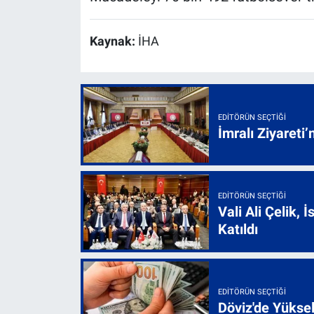
Kaynak:
İHA
EDITÖRÜN SEÇTIĞI
İmralı Ziyareti’
EDITÖRÜN SEÇTIĞI
Vali Ali Çelik,
Katıldı
EDITÖRÜN SEÇTIĞI
Döviz'de Yükse