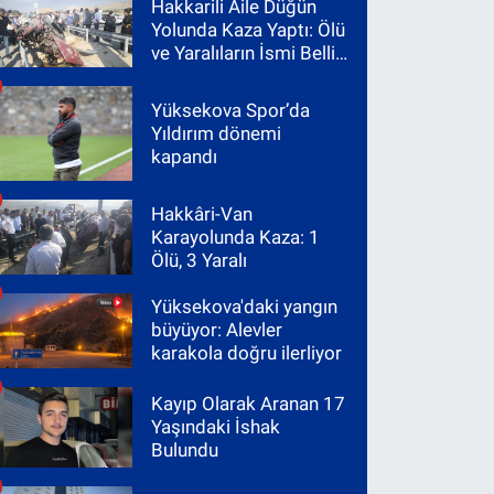
Hakkarili Aile Düğün
Yolunda Kaza Yaptı: Ölü
ve Yaralıların İsmi Belli
Oldu
Yüksekova Spor’da
Yıldırım dönemi
kapandı
Hakkâri-Van
Karayolunda Kaza: 1
Ölü, 3 Yaralı
Yüksekova'daki yangın
büyüyor: Alevler
karakola doğru ilerliyor
Kayıp Olarak Aranan 17
Yaşındaki İshak
Bulundu