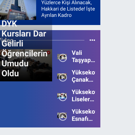
Yüzlerce Kişi Alınacak,
Hakkari de Listede! İşte
Ayrılan Kadro
DYK
Kursları Dar
Video
Gelirli
Öğrencilerin
Vali
Taşyapan,
Umudu
Heyelan
Oldu
Yüksekova’da
Bölgesinde
Çanakkale
İncelemelerde
Zaferi'nin
Bulundu
Yüksekova’da
111.Yılı
Liseler
Kutlandı
Arası
Yüksekova
Bilgi
Esnafı
Yarışmasının
Bayrama
Birincisi
Umutsuz