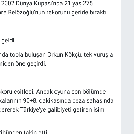
, 2002 Dünya Kupası'nda 21 yaş 275
re Belözoğlu'nun rekorunu geride bıraktı.
 geldi.
nda topla buluşan Orkun Kökçü, tek vuruşla
niden öne geçirdi.
skoru eşitledi. Ancak oyuna son bölümde
kalarının 90+8. dakikasında ceza sahasında
rerek Türkiye'ye galibiyeti getiren isim
ibünden takip etti.