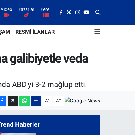
Video
Yazarlar
Yerel
ŞAM
RESMİ İLANLAR
a galibiyetle veda
da ABD'yi 3-2 mağlup etti.
-
+
A
A
Trend Haberler