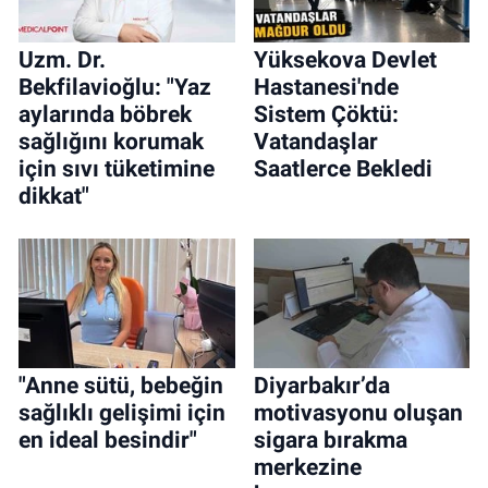
Uzm. Dr.
Yüksekova Devlet
Bekfilavioğlu: "Yaz
Hastanesi'nde
aylarında böbrek
Sistem Çöktü:
sağlığını korumak
Vatandaşlar
için sıvı tüketimine
Saatlerce Bekledi
dikkat"
"Anne sütü, bebeğin
Diyarbakır’da
sağlıklı gelişimi için
motivasyonu oluşan
en ideal besindir"
sigara bırakma
merkezine