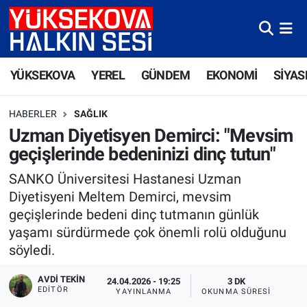
Yüksekova Nöbetçi Eczaneler
YÜKSEKOVA
YEREL
GÜNDEM
EKONOMİ
SİYAS
Yüksekova Hava Durumu
HABERLER
SAĞLIK
Yüksekova Trafik Yoğunluk Haritası
Uzman Diyetisyen Demirci: "Mevsim
geçişlerinde bedeninizi dinç tutun"
Süper Lig Puan Durumu ve Fikstür
SANKO Üniversitesi Hastanesi Uzman
Tüm Manşetler
Diyetisyeni Meltem Demirci, mevsim
geçişlerinde bedeni dinç tutmanın günlük
Son Dakika Haberleri
yaşamı sürdürmede çok önemli rolü olduğunu
söyledi.
Haber Arşivi
AVDI TEKIN
24.04.2026 - 19:25
3 DK
EDITÖR
YAYINLANMA
OKUNMA SÜRESI