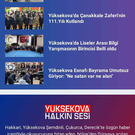
Yüksekova’da Çanakkale Zaferi'nin
111.Yılı Kutlandı
Yüksekova’da Liseler Arası Bilgi
Yarışmasının Birincisi Belli oldu
Yüksekova Esnafı Bayrama Umutsuz
Giriyor: "Ne satan var ne alan"
Hakkari, Yüksekova Şemdinli, Çukurca, Derecik'te özgün haber
içeriğiyle okuyucusuna hitap eden, bölge'den Dünyaya açılan