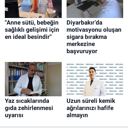
"Anne sütü, bebeğin
Diyarbakır’da
sağlıklı gelişimi için
motivasyonu oluşan
en ideal besindir"
sigara bırakma
merkezine
başvuruyor
Yaz sıcaklarında
Uzun süreli kemik
gıda zehirlenmesi
ağrılarınızı hafife
uyarısı
almayın