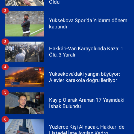
Oldu
2
Yüksekova Spor’da Yıldırım dönemi
kapandı
3
Hakkâri-Van Karayolunda Kaza: 1
Ölü, 3 Yaralı
4
Yüksekova'daki yangın büyüyor:
Alevler karakola doğru ilerliyor
5
Kayıp Olarak Aranan 17 Yaşındaki
İshak Bulundu
6
Yüzlerce Kişi Alınacak, Hakkari de
Listede! İşte Ayrılan Kadro