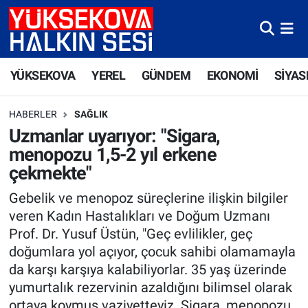
Yüksekova Nöbetçi Eczaneler
YÜKSEKOVA
YEREL
GÜNDEM
EKONOMİ
SİYAS
Yüksekova Hava Durumu
HABERLER
SAĞLIK
Yüksekova Trafik Yoğunluk Haritası
Uzmanlar uyarıyor: "Sigara,
menopozu 1,5-2 yıl erkene
Süper Lig Puan Durumu ve Fikstür
çekmekte"
Tüm Manşetler
Gebelik ve menopoz süreçlerine ilişkin bilgiler
veren Kadın Hastalıkları ve Doğum Uzmanı
Son Dakika Haberleri
Prof. Dr. Yusuf Üstün, "Geç evlilikler, geç
doğumlara yol açıyor, çocuk sahibi olamamayla
Haber Arşivi
da karşı karşıya kalabiliyorlar. 35 yaş üzerinde
yumurtalık rezervinin azaldığını bilimsel olarak
ortaya koymuş vaziyetteyiz. Sigara, menopozu