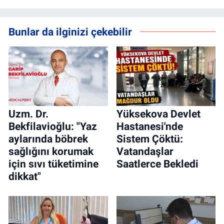
Bunlar da ilginizi çekebilir
Uzm. Dr.
Yüksekova Devlet
Bekfilavioğlu: "Yaz
Hastanesi'nde
aylarında böbrek
Sistem Çöktü:
sağlığını korumak
Vatandaşlar
için sıvı tüketimine
Saatlerce Bekledi
dikkat"