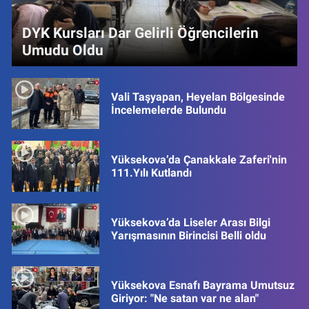
DYK Kursları Dar Gelirli Öğrencilerin
Umudu Oldu
Vali Taşyapan, Heyelan Bölgesinde
İncelemelerde Bulundu
Yüksekova’da Çanakkale Zaferi'nin
111.Yılı Kutlandı
Yüksekova’da Liseler Arası Bilgi
Yarışmasının Birincisi Belli oldu
Yüksekova Esnafı Bayrama Umutsuz
Giriyor: "Ne satan var ne alan"