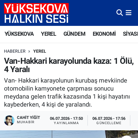
Yüksekova Nöbetçi Eczaneler
YÜKSEKOVA
YEREL
GÜNDEM
EKONOMİ
SİYAS
Yüksekova Hava Durumu
HABERLER
YEREL
Yüksekova Trafik Yoğunluk Haritası
Van-Hakkari karayolunda kaza: 1 Ölü,
4 Yaralı
Süper Lig Puan Durumu ve Fikstür
Van- Hakkari karayolunun kurubaş mevkiinde
Tüm Manşetler
otomobilin kamyonete çarpması sonucu
meydana gelen trafik kazasında 1 kişi hayatını
Son Dakika Haberleri
kaybederken, 4 kişi de yaralandı.
Haber Arşivi
CAHIT YIĞIT
06.07.2026 - 17:50
06.07.2026 - 17:56
MUHABİR
YAYINLANMA
GÜNCELLEME
O