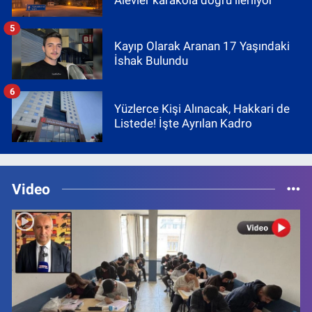
5
Kayıp Olarak Aranan 17 Yaşındaki
İshak Bulundu
6
Yüzlerce Kişi Alınacak, Hakkari de
Listede! İşte Ayrılan Kadro
Video