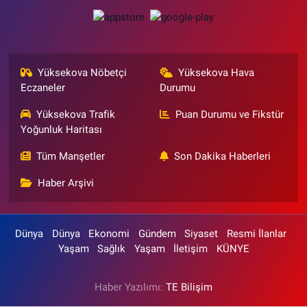
Yüksekova Nöbetçi
Yüksekova Hava
Eczaneler
Durumu
Yüksekova Trafik
Puan Durumu ve Fikstür
Yoğunluk Haritası
Tüm Manşetler
Son Dakika Haberleri
Haber Arşivi
Dünya
Dünya
Ekonomi
Gündem
Siyaset
Resmi İlanlar
Yaşam
Sağlık
Yaşam
İletişim
KÜNYE
Haber Yazılımı:
TE Bilişim