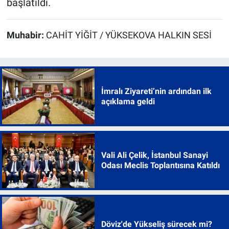
başlatıldı.
Muhabir:
CAHİT YİĞİT / YÜKSEKOVA HALKIN SESİ
İmralı Ziyareti’nin ardından ilk
açıklama geldi
Vali Ali Çelik, İstanbul Sanayi
Odası Meclis Toplantısına Katıldı
Döviz'de Yükseliş sürecek mi?