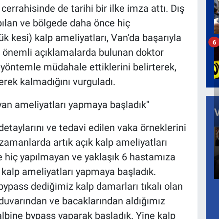
errahisinde de tarihi bir ilke imza attı. Dış
ılan ve bölgede daha önce hiç
 kesi) kalp ameliyatları, Van’da başarıyla
6
i önemli açıklamalarda bulunan doktor
yöntemle müdahale ettiklerini belirterek,
gerek kalmadığını vurguladı.
an ameliyatları yapmaya başladık"
etaylarını ve tedavi edilen vaka örneklerini
zamanlarda artık açık kalp ameliyatları
e hiç yapılmayan ve yaklaşık 6 hastamıza
 kalp ameliyatları yapmaya başladık.
ypass dediğimiz kalp damarları tıkalı olan
 duvarından ve bacaklarından aldığımız
lbine bypass yaparak başladık. Yine kalp