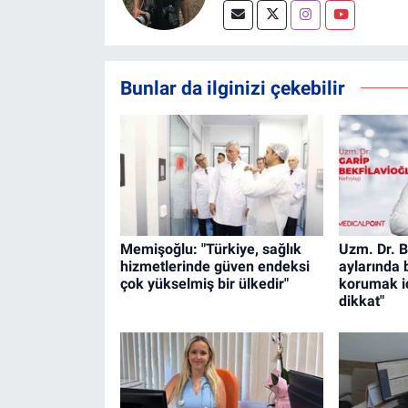
Bunlar da ilginizi çekebilir
Memişoğlu: "Türkiye, sağlık
Uzm. Dr. B
hizmetlerinde güven endeksi
aylarında 
çok yükselmiş bir ülkedir"
korumak iç
dikkat"