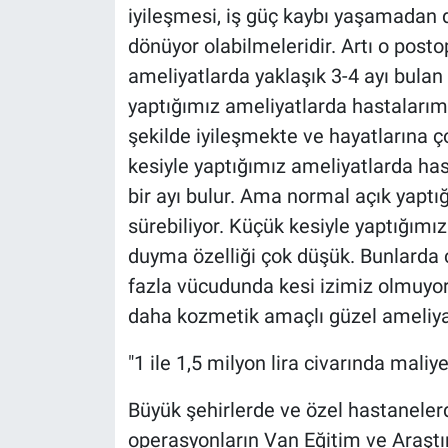
iyileşmesi, iş güç kaybı yaşamadan d
dönüyor olabilmeleridir. Artı o posto
ameliyatlarda yaklaşık 3-4 ayı bulan
yaptığımız ameliyatlarda hastalarımı
şekilde iyileşmekte ve hayatlarına ç
kesiyle yaptığımız ameliyatlarda ha
bir ayı bulur. Ama normal açık yaptı
sürebiliyor. Küçük kesiyle yaptığımız
duyma özelliği çok düşük. Bunlarda ç
fazla vücudunda kesi izimiz olmuyor
daha kozmetik amaçlı güzel ameliyat
"1 ile 1,5 milyon lira civarında maliy
Büyük şehirlerde ve özel hastanelerd
operasyonların Van Eğitim ve Araş