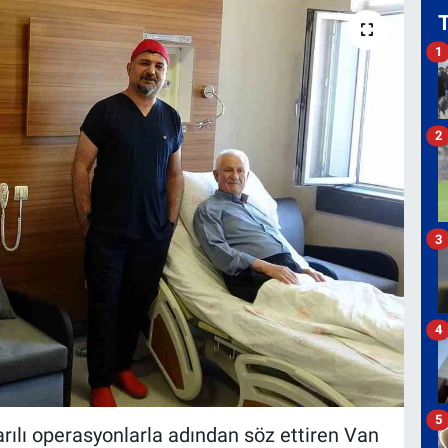
1
2
3
4
5
arılı operasyonlarla adından söz ettiren Van