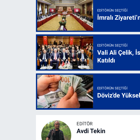
EDITÖRÜN SEÇTIĞI
İmralı Ziyareti’
EDITÖRÜN SEÇTIĞI
Vali Ali Çelik,
Katıldı
EDITÖRÜN SEÇTIĞI
Döviz'de Yükse
EDITÖR
Avdi Tekin