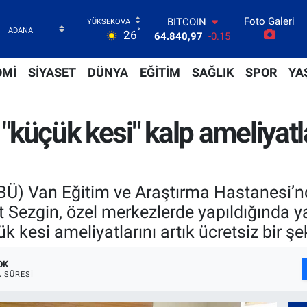
Foto Galeri
DOLAR
°
26
47,7436
0.18
EURO
55,2510
0.32
OMİ
SİYASET
DÜNYA
EĞİTİM
SAĞLIK
SPOR
YA
STERLİN
64,4811
0.38
GRAM ALTIN
 "küçük kesi" kalp ameliyatla
6660.55
0
BİST100
13.779
-14
BITCOIN
64.840,97
-0.15
(SBÜ) Van Eğitim ve Araştırma Hastanesi’
Sezgin, özel merkezlerde yapıldığında yak
k kesi ameliyatlarını artık ücretsiz bir şek
DK
 SÜRESI