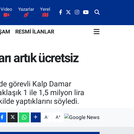
Video
Yazarlar
Yerel
ŞAM
RESMİ İLANLAR
rı artık ücretsiz
nde görevli Kalp Damar
laşık 1 ile 1,5 milyon lira
ilde yaptıklarını söyledi.
-
+
A
A