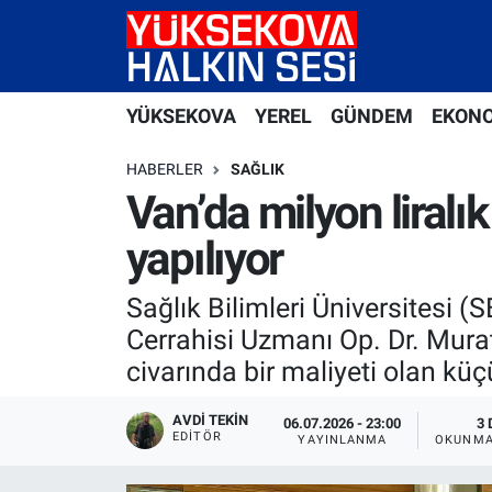
Yüksekova Nöbetçi Eczaneler
YÜKSEKOVA
YEREL
GÜNDEM
EKON
Yüksekova Hava Durumu
HABERLER
SAĞLIK
Yüksekova Trafik Yoğunluk Haritası
Van’da milyon liralık
yapılıyor
Süper Lig Puan Durumu ve Fikstür
Sağlık Bilimleri Üniversitesi 
Tüm Manşetler
Cerrahisi Uzmanı Op. Dr. Murat 
Son Dakika Haberleri
civarında bir maliyeti olan küçü
Haber Arşivi
AVDI TEKIN
06.07.2026 - 23:00
3 
EDITÖR
YAYINLANMA
OKUNMA