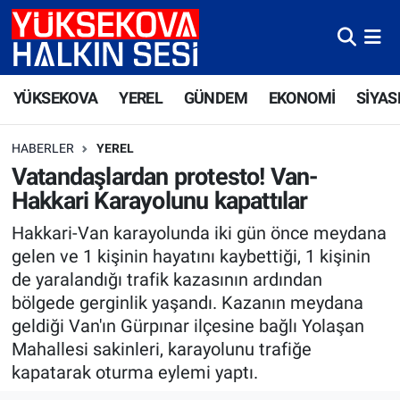
Yüksekova Nöbetçi Eczaneler
YÜKSEKOVA
YEREL
GÜNDEM
EKONOMİ
SİYAS
Yüksekova Hava Durumu
HABERLER
YEREL
Yüksekova Trafik Yoğunluk Haritası
Vatandaşlardan protesto! Van-
Hakkari Karayolunu kapattılar
Süper Lig Puan Durumu ve Fikstür
Hakkari-Van karayolunda iki gün önce meydana
Tüm Manşetler
gelen ve 1 kişinin hayatını kaybettiği, 1 kişinin
de yaralandığı trafik kazasının ardından
Son Dakika Haberleri
bölgede gerginlik yaşandı. Kazanın meydana
geldiği Van'ın Gürpınar ilçesine bağlı Yolaşan
Haber Arşivi
Mahallesi sakinleri, karayolunu trafiğe
kapatarak oturma eylemi yaptı.