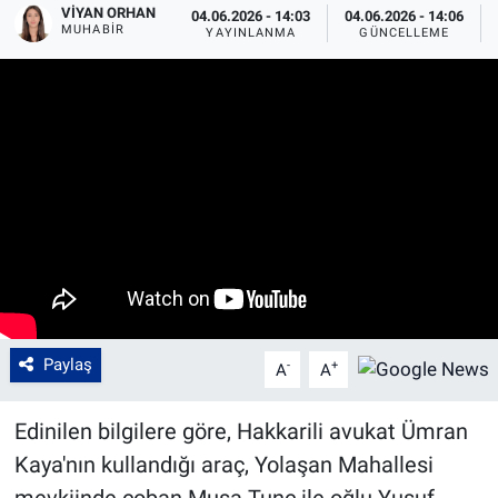
VIYAN ORHAN
04.06.2026 - 14:03
04.06.2026 - 14:06
MUHABIR
YAYINLANMA
GÜNCELLEME
Paylaş
-
+
A
A
Edinilen bilgilere göre, Hakkarili avukat Ümran
Kaya'nın kullandığı araç, Yolaşan Mahallesi