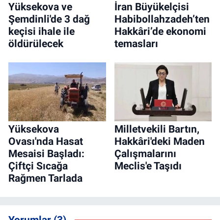
Yüksekova ve
İran Büyükelçisi
Şemdinli'de 3 dağ
Habibollahzadeh’ten
keçisi ihale ile
Hakkâri’de ekonomi
öldürülecek
temasları
Yüksekova
Milletvekili Bartın,
Ovası'nda Hasat
Hakkâri'deki Maden
Mesaisi Başladı:
Çalışmalarını
Çiftçi Sıcağa
Meclis'e Taşıdı
Rağmen Tarlada
Yorumlar (3)