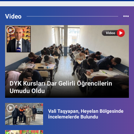
Video
DYK Kursları Dar Gelirli Öğrencilerin
Umudu Oldu
Vali Taşyapan, Heyelan Bölgesinde
İncelemelerde Bulundu