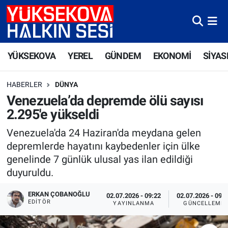
Yüksekova Nöbetçi Eczaneler
YÜKSEKOVA
YEREL
GÜNDEM
EKONOMİ
SİYAS
Yüksekova Hava Durumu
HABERLER
DÜNYA
Yüksekova Trafik Yoğunluk Haritası
Venezuela’da depremde ölü sayısı
2.295'e yükseldi
Süper Lig Puan Durumu ve Fikstür
Venezuela'da 24 Haziran'da meydana gelen
Tüm Manşetler
depremlerde hayatını kaybedenler için ülke
genelinde 7 günlük ulusal yas ilan edildiği
Son Dakika Haberleri
duyuruldu.
Haber Arşivi
ERKAN ÇOBANOĞLU
02.07.2026 - 09:22
02.07.2026 - 09:
EDITÖR
YAYINLANMA
GÜNCELLEME