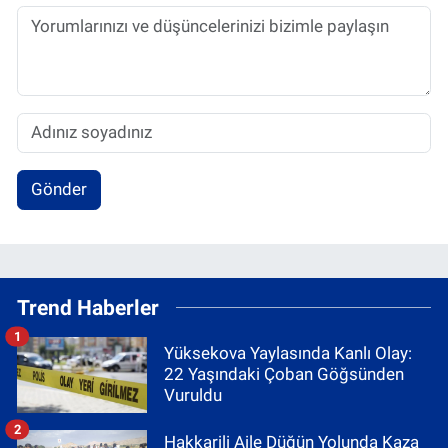
Gönder
Trend Haberler
1
Yüksekova Yaylasında Kanlı Olay:
22 Yaşındaki Çoban Göğsünden
Vuruldu
2
Hakkarili Aile Düğün Yolunda Kaza