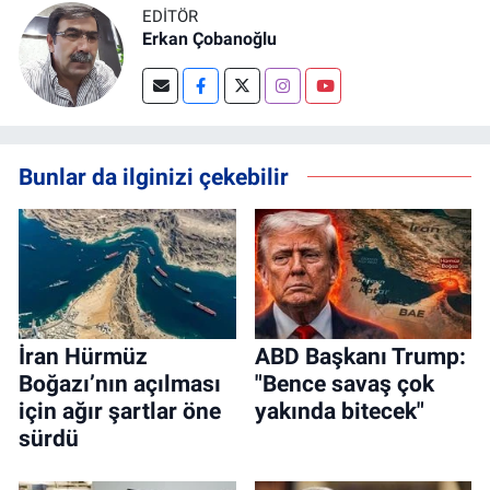
EDITÖR
Erkan Çobanoğlu
Bunlar da ilginizi çekebilir
İran Hürmüz
ABD Başkanı Trump:
Boğazı’nın açılması
"Bence savaş çok
için ağır şartlar öne
yakında bitecek"
sürdü