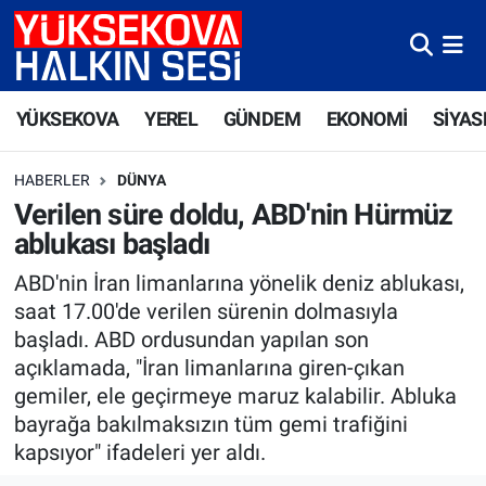
Yüksekova Nöbetçi Eczaneler
YÜKSEKOVA
YEREL
GÜNDEM
EKONOMİ
SİYAS
Yüksekova Hava Durumu
HABERLER
DÜNYA
Yüksekova Trafik Yoğunluk Haritası
Verilen süre doldu, ABD'nin Hürmüz
ablukası başladı
Süper Lig Puan Durumu ve Fikstür
ABD'nin İran limanlarına yönelik deniz ablukası,
Tüm Manşetler
saat 17.00'de verilen sürenin dolmasıyla
başladı. ABD ordusundan yapılan son
Son Dakika Haberleri
açıklamada, "İran limanlarına giren-çıkan
gemiler, ele geçirmeye maruz kalabilir. Abluka
Haber Arşivi
bayrağa bakılmaksızın tüm gemi trafiğini
kapsıyor" ifadeleri yer aldı.