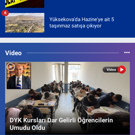
6
Yüksekova'da Hazine'ye ait 5
taşınmaz satışa çıkıyor
Video
DYK Kursları Dar Gelirli Öğrencilerin
Umudu Oldu