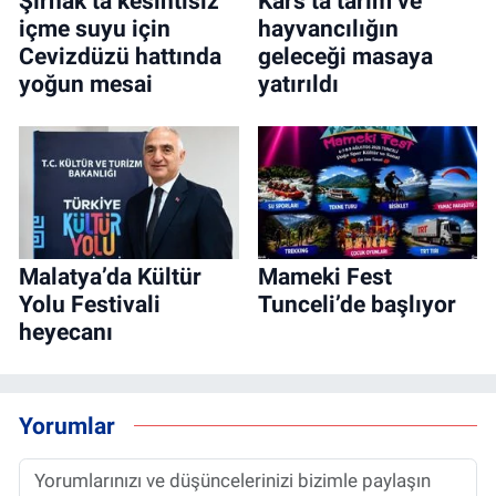
Şırnak’ta kesintisiz
Kars’ta tarım ve
içme suyu için
hayvancılığın
Cevizdüzü hattında
geleceği masaya
yoğun mesai
yatırıldı
Malatya’da Kültür
Mameki Fest
Yolu Festivali
Tunceli’de başlıyor
heyecanı
Yorumlar