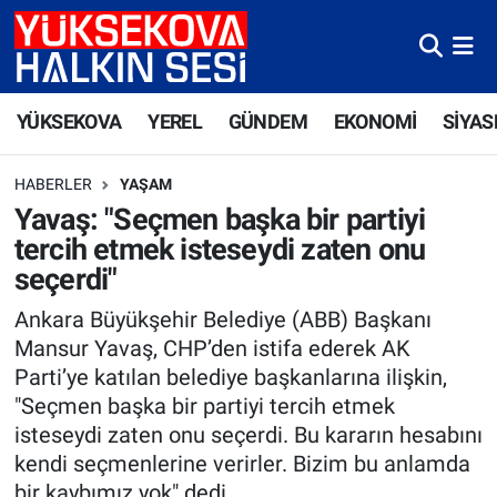
Yüksekova Nöbetçi Eczaneler
YÜKSEKOVA
YEREL
GÜNDEM
EKONOMİ
SİYAS
Yüksekova Hava Durumu
HABERLER
YAŞAM
Yüksekova Trafik Yoğunluk Haritası
Yavaş: "Seçmen başka bir partiyi
tercih etmek isteseydi zaten onu
Süper Lig Puan Durumu ve Fikstür
seçerdi"
Tüm Manşetler
Ankara Büyükşehir Belediye (ABB) Başkanı
Mansur Yavaş, CHP’den istifa ederek AK
Son Dakika Haberleri
Parti’ye katılan belediye başkanlarına ilişkin,
"Seçmen başka bir partiyi tercih etmek
Haber Arşivi
isteseydi zaten onu seçerdi. Bu kararın hesabını
kendi seçmenlerine verirler. Bizim bu anlamda
bir kaybımız yok" dedi.