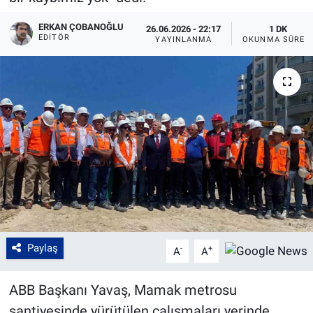
ERKAN ÇOBANOĞLU
26.06.2026 - 22:17
1 DK
EDITÖR
YAYINLANMA
OKUNMA SÜRES
Paylaş
-
+
A
A
ABB Başkanı Yavaş, Mamak metrosu
şantiyesinde yürütülen çalışmaları yerinde