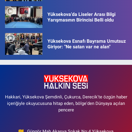
Yüksekova’da Liseler Arası Bilgi
Yarışmasının Birincisi Belli oldu
Yüksekova Esnafı Bayrama Umutsuz
Giriyor: "Ne satan var ne alan"
Hakkari, Yüksekova Şemdinli, Çukurca, Derecik'te özgün haber
içeriğiyle okuyucusuna hitap eden, bölge'den Dünyaya açılan
pencere
Güngör Mah Akasya Sokak No:4 Yüksekova