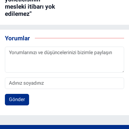
mesleki itibarı yok
edilemez"
Yorumlar
Gönder