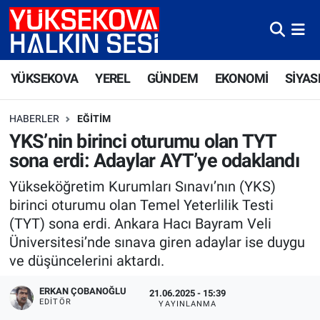
Yüksekova Nöbetçi Eczaneler
YÜKSEKOVA
YEREL
GÜNDEM
EKONOMİ
SİYAS
Yüksekova Hava Durumu
HABERLER
EĞITIM
Yüksekova Trafik Yoğunluk Haritası
YKS’nin birinci oturumu olan TYT
sona erdi: Adaylar AYT’ye odaklandı
Süper Lig Puan Durumu ve Fikstür
Yükseköğretim Kurumları Sınavı’nın (YKS)
Tüm Manşetler
birinci oturumu olan Temel Yeterlilik Testi
(TYT) sona erdi. Ankara Hacı Bayram Veli
Son Dakika Haberleri
Üniversitesi’nde sınava giren adaylar ise duygu
ve düşüncelerini aktardı.
Haber Arşivi
ERKAN ÇOBANOĞLU
21.06.2025 - 15:39
EDITÖR
YAYINLANMA