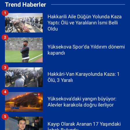
Trend Haberler
1
Hakkarili Aile Düğün Yolunda Kaza
Yaptı: Ölü ve Yaralıların İsmi Belli
Oldu
2
Yüksekova Spor’da Yıldırım dönemi
kapandı
3
Hakkâri-Van Karayolunda Kaza: 1
Ölü, 3 Yaralı
4
Yüksekova'daki yangın büyüyor:
Alevler karakola doğru ilerliyor
5
Kayıp Olarak Aranan 17 Yaşındaki