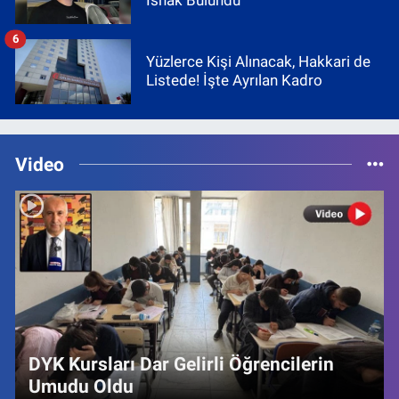
İshak Bulundu
6
Yüzlerce Kişi Alınacak, Hakkari de
Listede! İşte Ayrılan Kadro
Video
DYK Kursları Dar Gelirli Öğrencilerin
Umudu Oldu